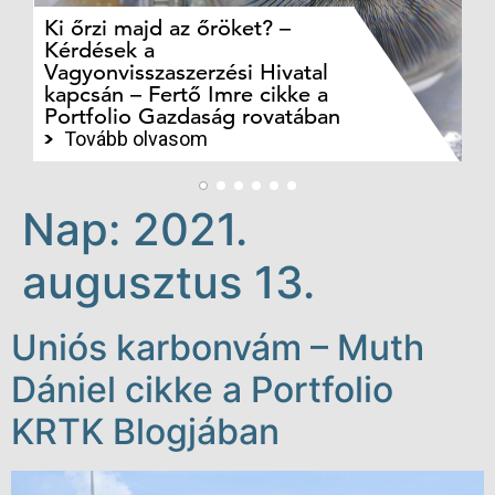
Ki őrzi majd az őröket? –
M
Kérdések a
cé
Vagyonvisszaszerzési Hivatal
ki
kapcsán – Fertő Imre cikke a
ka
Portfolio Gazdaság rovatában
te
Tovább olvasom
Nap:
2021.
augusztus 13.
Uniós karbonvám – Muth
Dániel cikke a Portfolio
KRTK Blogjában