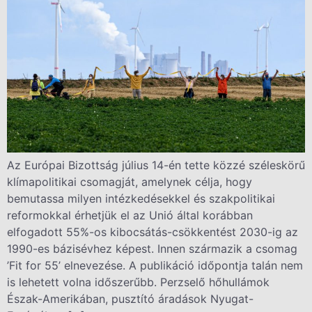
Az Európai Bizottság július 14-én tette közzé széleskörű
klímapolitikai csomagját, amelynek célja, hogy
bemutassa milyen intézkedésekkel és szakpolitikai
reformokkal érhetjük el az Unió által korábban
elfogadott 55%-os kibocsátás-csökkentést 2030-ig az
1990-es bázisévhez képest. Innen származik a csomag
’Fit for 55’ elnevezése. A publikáció időpontja talán nem
is lehetett volna időszerűbb. Perzselő hőhullámok
Észak-Amerikában, pusztító áradások Nyugat-