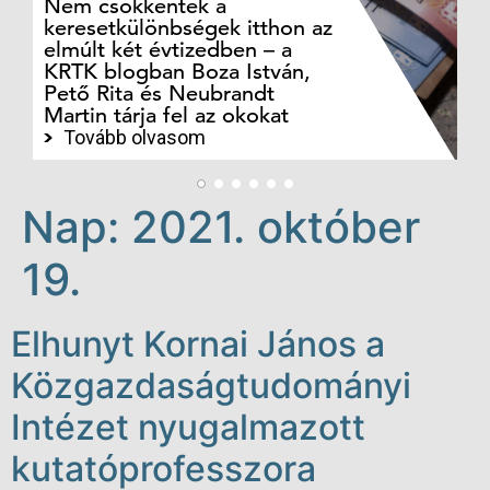
Nem csökkentek a
keresetkülönbségek itthon az
Ki
elmúlt két évtizedben – a
Ké
KRTK blogban Boza István,
Va
Pető Rita és Neubrandt
ka
Martin tárja fel az okokat
Po
Tovább olvasom
Nap:
2021. október
19.
Elhunyt Kornai János a
Közgazdaságtudományi
Intézet nyugalmazott
kutatóprofesszora