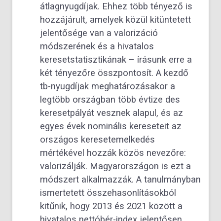
átlagnyugdíjak. Ehhez több tényező is
hozzájárult, amelyek közül kitüntetett
jelentősége van a valorizáció
módszerének és a hivatalos
keresetstatisztikának – írásunk erre a
két tényezőre összpontosít. A kezdő
tb-nyugdíjak meghatározásakor a
legtöbb országban több évtize des
keresetpályát vesznek alapul, és az
egyes évek nominális kereseteit az
országos keresetemelkedés
mértékével hozzák közös nevezőre:
valorizálják. Magyarországon is ezt a
módszert alkalmazzák. A tanulmányban
ismertetett összehasonlításokból
kitűnik, hogy 2013 és 2021 között a
hivatalos nettóbér-index jelentősen