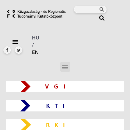
HU
/
EN