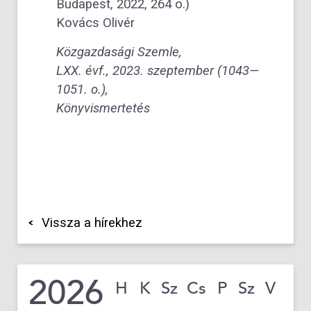
Budapest, 2022, 264 o.)
Kovács Olivér
Közgazdasági Szemle,
LXX. évf., 2023. szeptember (1043—
1051. o.),
Könyvismertetés
Vissza a hírekhez
2026
H
K
Sz
Cs
P
Sz
V