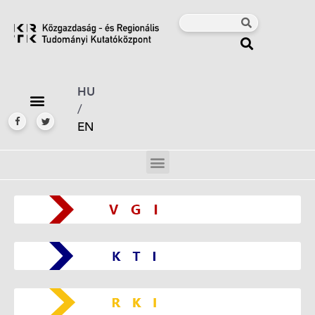
HU
/
EN