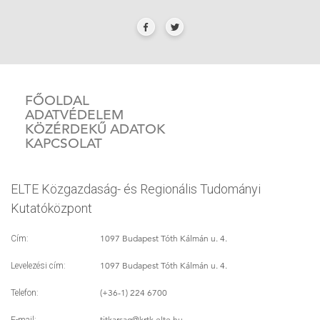
FŐOLDAL
ADATVÉDELEM
KÖZÉRDEKŰ ADATOK
KAPCSOLAT
ELTE Közgazdaság- és Regionális Tudományi
Kutatóközpont
1097 Budapest Tóth Kálmán u. 4.
Cím:
1097 Budapest Tóth Kálmán u. 4.
Levelezési cím:
(+36-1) 224 6700
Telefon:
titkarsag
@krtk.elte.hu