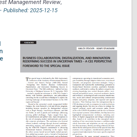
est Management Review
,
–
Published: 2025-12-15
d
n
he