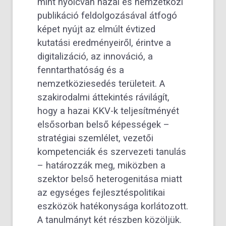
mint nyolcvan hazai és nemzetközi
publikáció feldolgozásával átfogó
képet nyújt az elmúlt évtized
kutatási eredményeiről, érintve a
digitalizáció, az innováció, a
fenntarthatóság és a
nemzetköziesedés területeit. A
szakirodalmi áttekintés rávilágít,
hogy a hazai KKV-k teljesítményét
elsősorban belső képességek –
stratégiai szemlélet, vezetői
kompetenciák és szervezeti tanulás
– határozzák meg, miközben a
szektor belső heterogenitása miatt
az egységes fejlesztéspolitikai
eszközök hatékonysága korlátozott.
A tanulmányt két részben közöljük.