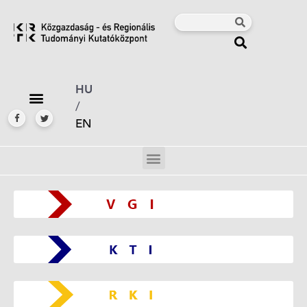
HU
/
EN