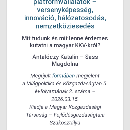
platformvállalatok –
versenyképesség,
innováció, hálózatosodás,
nemzetköziesedés
Mit tudunk és mit lenne érdemes
kutatni a magyar KKV-król?
Antalóczy Katalin – Sass
Magdolna
Megújult
formában
megjelent
a Világpolitika és Közgazdaságtan 5.
évfolyamának 2. száma –
2026.03.15.
Kiadja a Magyar Közgazdasági
Társaság – Fejlődésgazdaságtani
Szakosztálya