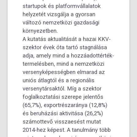
startupok és platformvállalatok
helyzetét vizsgálja a gyorsan
változó nemzetközi gazdasági
környezetben.
A kutatás aktualitását a hazai KKV-
szektor évek óta tartó stagnálása
adja, amely mind a hozzáadottérték-
termelésben, mind a nemzetközi
versenyképességben elmarad az
uniós átlagtól és a regionális
versenytársaktól. Míg a szektor
foglalkoztatási szerepe jelentős
(65,7%), exportrészaránya (12,8%)
és beruházási aktivitása (26,2%)
számottevő visszaesést mutat
2014-hez képest. A tanulmány több