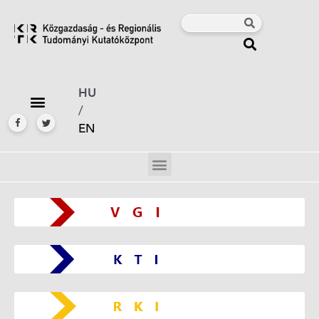
HU
/
EN