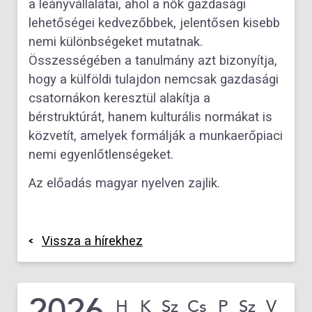
a leányvállalatai, ahol a nők gazdasági
lehetőségei kedvezőbbek, jelentősen kisebb
nemi különbségeket mutatnak.
Összességében a tanulmány azt bizonyítja,
hogy a külföldi tulajdon nemcsak gazdasági
csatornákon keresztül alakítja a
bérstruktúrát, hanem kulturális normákat is
közvetít, amelyek formálják a munkaerőpiaci
nemi egyenlőtlenségeket.
Az előadás magyar nyelven zajlik.
Vissza a hírekhez
2026
H
K
Sz
Cs
P
Sz
V