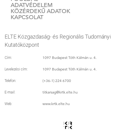
ADATVÉDELEM
KÖZÉRDEKŰ ADATOK
KAPCSOLAT
ELTE Közgazdaság- és Regionális Tudományi
Kutatóközpont
1097 Budapest Tóth Kálmán u. 4.
Cím:
1097 Budapest Tóth Kálmán u. 4.
Levelezési cím:
(+36-1) 224 6700
Telefon:
titkarsag
@krtk.elte.hu
E-mail:
www.krtk.elte.hu
Web: