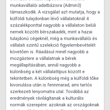
munkavállalói adatbázisra (Admin3)
támaszkodik. A vizsgálat azt mutatja, hogy a
külföldi tulajdonban lévő vállalatoknál 4
százalékponttal nagyobb a vállalaton belüli
nemek közötti bérszakadék, mint a hazai
tulajdonú cégeknél, még a munkavállalói és
vállalati szintű szelekció figyelembevételét
követően is. Ráadásul minél nagyobb a
mozgástere a vállalatnak a bérek
megállapításában, annál nagyobb a
különbség a két vállalattípus között e
tekintetben. A különbség még a külföldi tőke
kivonulása után is fennmarad, ami tartós
szerkezeti lenyomatra utal. Továbbá az
eredmények rávilágítanak a kulturális
normák szerepére: azoknak az országoknak