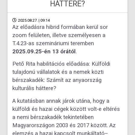
HÁTTERE?
2025.08.27. | 09:14
Az előadásra hibrid formában kerül sor
zoom felületen, illetve személyesen a
T.4.23-as szemináriumi teremben
2025.09.25-én 13 órától
.
Pető Rita habilitációs előadása: Külföldi
tulajdonú vállalatok és a nemek közti
bérszakadék: Számít az anyaország
kulturális háttere?
A kutatásban annak járok utána, hogy a
külföldi és hazai cégek között volt-e eltérés
a nemi bérszakadék tekintetében
Magyarországon 2003 és 2017 között. Az
elemzés a hazai kapcsolt munkáltató–