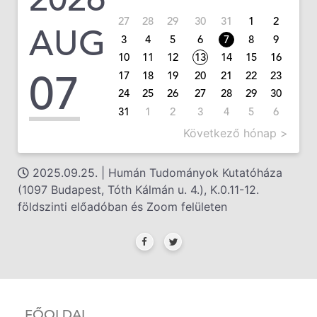
27
28
29
30
31
1
2
AUG
3
4
5
6
7
8
9
10
11
12
13
14
15
16
07
17
18
19
20
21
22
23
24
25
26
27
28
29
30
31
1
2
3
4
5
6
Következő hónap >
2025.09.25. | Humán Tudományok Kutatóháza
(1097 Budapest, Tóth Kálmán u. 4.), K.0.11-12.
földszinti előadóban és Zoom felületen
FŐOLDAL