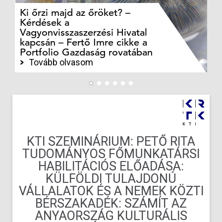
Ki őrzi majd az őröket? –
M
Kérdések a
cé
Vagyonvisszaszerzési Hivatal
ki
kapcsán – Fertő Imre cikke a
ka
Portfolio Gazdaság rovatában
te
Tovább olvasom
KTI SZEMINÁRIUM: PETŐ RITA
TUDOMÁNYOS FŐMUNKATÁRSI
HABILITÁCIÓS ELŐADÁSA:
KÜLFÖLDI TULAJDONÚ
VÁLLALATOK ÉS A NEMEK KÖZTI
BÉRSZAKADÉK: SZÁMÍT AZ
ANYAORSZÁG KULTURÁLIS