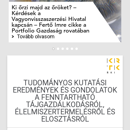
Ki őrzi majd az őröket? –
M
Kérdések a
cé
Vagyonvisszaszerzési Hivatal
ki
kapcsán – Fertő Imre cikke a
ka
Portfolio Gazdaság rovatában
te
Tovább olvasom
TUDOMÁNYOS KUTATÁSI
EREDMÉNYEK ÉS GONDOLATOK
A FENNTARTHATÓ
TÁJGAZDÁLKODÁSRÓL,
ÉLELMISZERTERMELÉSRŐL ÉS
ELOSZTÁSRÓL