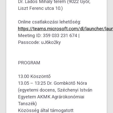
Dr. Lados Mihály terem (9022 Győr,
Liszt Ferenc utca 10.)
Online csatlakozási lehetőség:
https://teams.microsoft.com/dl/launcher/lau
Meeting ID: 359 033 231 674 |
Passcode: uJ6ko2ky
PROGRAM
13.00 Köszöntő
13.05 – 13:25 Dr. Gombkötő Nóra
(egyetemi docens, Széchenyi István
Egyetem AKMK Agrárökonómiai
Tanszék)
Közösség által támogatott