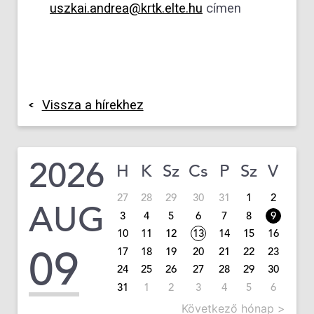
uszkai.andrea@krtk.elte.hu
címen
Vissza a hírekhez
2026
H
K
Sz
Cs
P
Sz
V
27
28
29
30
31
1
2
AUG
3
4
5
6
7
8
9
10
11
12
13
14
15
16
09
17
18
19
20
21
22
23
24
25
26
27
28
29
30
31
1
2
3
4
5
6
Következő hónap >