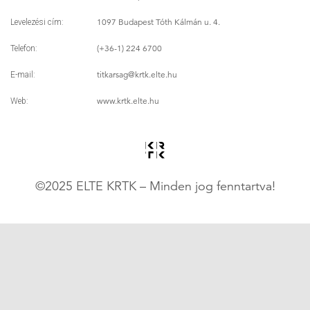
1097 Budapest Tóth Kálmán u. 4.
Levelezési cím:
(+36-1) 224 6700
Telefon:
titkarsag
@krtk.elte.hu
E-mail:
www.krtk.elte.hu
Web:
©2025 ELTE KRTK – Minden jog fenntartva!