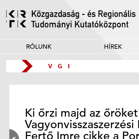
RÓLUNK
HÍREK
Ki őrzi majd az őröke
Vagyonvisszaszerzési 
Fertő Imre cikke a Po