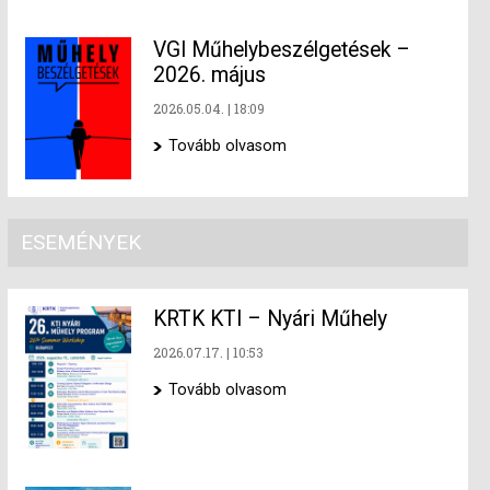
VGI Műhelybeszélgetések –
2026. május
2026.05.04.
18:09
Tovább olvasom
ESEMÉNYEK
KRTK KTI – Nyári Műhely
2026.07.17.
10:53
Tovább olvasom