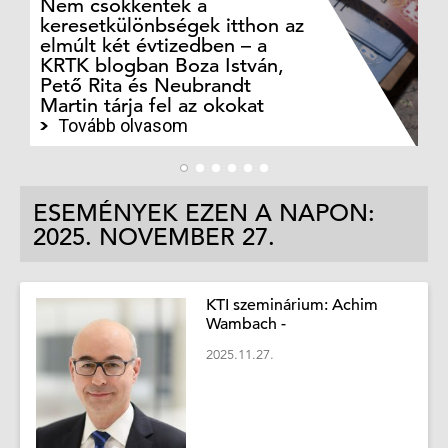
Nem csökkentek a
keresetkülönbségek itthon az
Ki
elmúlt két évtizedben – a
Ké
KRTK blogban Boza István,
Va
Pető Rita és Neubrandt
ka
Martin tárja fel az okokat
Po
Tovább olvasom
ESEMÉNYEK EZEN A NAPON:
2025. NOVEMBER 27.
KTI szeminárium: Achim
Wambach -
2025.11.27.