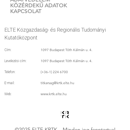
KÖZÉRDEKŰ ADATOK
KAPCSOLAT
ELTE Közgazdaság- és Regionális Tudományi
Kutatóközpont
1097 Budapest Tóth Kálmán u. 4.
Cím:
1097 Budapest Tóth Kálmán u. 4.
Levelezési cím:
(+36-1) 224 6700
Telefon:
titkarsag
@krtk.elte.hu
E-mail:
www.krtk.elte.hu
Web:
©2025 ELTE KRTK – Minden jog fenntartva!