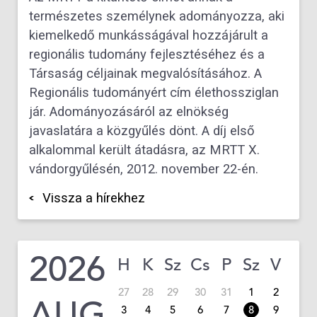
természetes személynek adományozza, aki
kiemelkedő munkásságával hozzájárult a
regionális tudomány fejlesztéséhez és a
Társaság céljainak megvalósításához. A
Regionális tudományért cím élethossziglan
jár. Adományozásáról az elnökség
javaslatára a közgyűlés dönt. A díj első
alkalommal került átadásra, az MRTT X.
vándorgyűlésén, 2012. november 22-én.
Vissza a hírekhez
2026
H
K
Sz
Cs
P
Sz
V
27
28
29
30
31
1
2
AUG
3
4
5
6
7
8
9