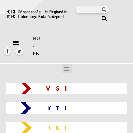
HU
/
EN