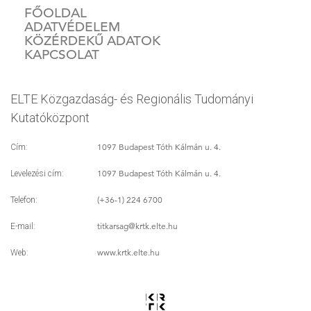
FŐOLDAL
ADATVÉDELEM
KÖZÉRDEKŰ ADATOK
KAPCSOLAT
ELTE Közgazdaság- és Regionális Tudományi
Kutatóközpont
1097 Budapest Tóth Kálmán u. 4.
Cím:
1097 Budapest Tóth Kálmán u. 4.
Levelezési cím:
(+36-1) 224 6700
Telefon:
titkarsag
@krtk.elte.hu
E-mail:
www.krtk.elte.hu
Web: