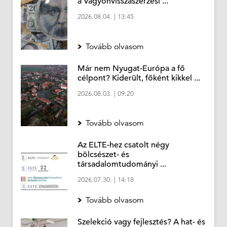
a Vagyonvisszaszerzési ...
2026.08.04.
|
13:45
Tovább olvasom
Már nem Nyugat-Európa a fő
célpont? Kiderült, főként kikkel ...
2026.08.03.
|
09:20
Tovább olvasom
Az ELTE-hez csatolt négy
bölcsészet- és
társadalomtudományi ...
2026.07.30.
|
14:18
Tovább olvasom
Szelekció vagy fejlesztés? A hat- és