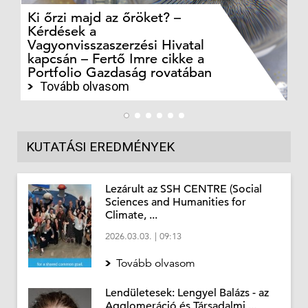
Ki őrzi majd az őröket? –
M
Kérdések a
cé
Vagyonvisszaszerzési Hivatal
ki
kapcsán – Fertő Imre cikke a
ka
Portfolio Gazdaság rovatában
te
Tovább olvasom
KUTATÁSI EREDMÉNYEK
Lezárult az SSH CENTRE (Social
Sciences and Humanities for
Climate, ...
2026.03.03.
|
09:13
Tovább olvasom
Lendületesek: Lengyel Balázs - az
Agglomeráció és Társadalmi ...