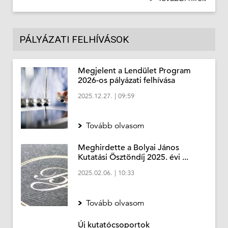
PÁLYÁZATI FELHÍVÁSOK
Megjelent a Lendület Program
2026-os pályázati felhívása
2025.12.27.
|
09:59
Tovább olvasom
Meghirdette a Bolyai János
Kutatási Ösztöndíj 2025. évi ...
2025.02.06.
|
10:33
Tovább olvasom
Új kutatócsoportok