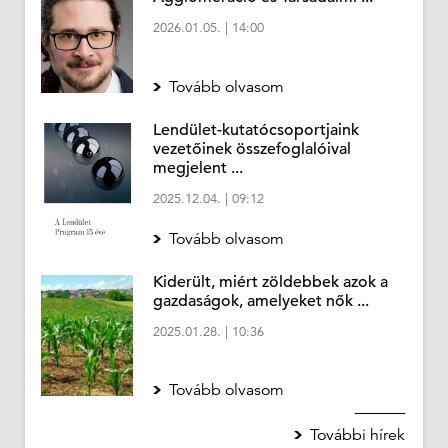
2026.01.05.
|
14:00
Tovább olvasom
Lendület-kutatócsoportjaink
vezetőinek összefoglalóival
megjelent ...
2025.12.04.
|
09:12
Tovább olvasom
Kiderült, miért zöldebbek azok a
gazdaságok, amelyeket nők ...
2025.01.28.
|
10:36
Tovább olvasom
További hírek