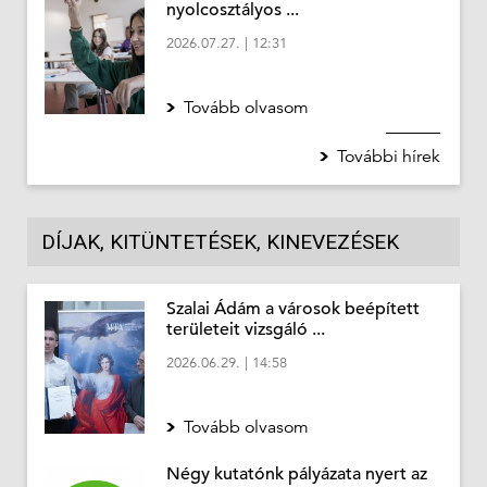
nyolcosztályos ...
2026.07.27.
|
12:31
Tovább olvasom
További hírek
DÍJAK, KITÜNTETÉSEK, KINEVEZÉSEK
Szalai Ádám a városok beépített
területeit vizsgáló ...
2026.06.29.
|
14:58
Tovább olvasom
Négy kutatónk pályázata nyert az