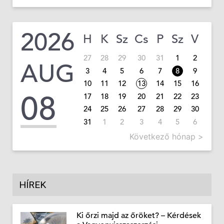
2026
H
K
Sz
Cs
P
Sz
V
27
28
29
30
31
1
2
AUG
3
4
5
6
7
8
9
10
11
12
13
14
15
16
08
17
18
19
20
21
22
23
24
25
26
27
28
29
30
31
1
2
3
4
5
6
Következő hónap >
HÍREK
Ki őrzi majd az őröket? – Kérdések