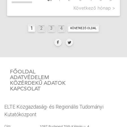
Következő hónap >
1
2
3
4
KÖVETKEZŐ OLDAL
FŐOLDAL
ADATVÉDELEM
KÖZÉRDEKŰ ADATOK
KAPCSOLAT
ELTE Közgazdaság- és Regionális Tudományi
Kutatóközpont
1097 Budapest Tóth Kálmán u. 4.
Cím: