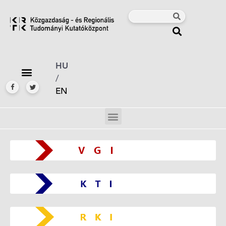
HU
/
EN