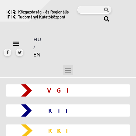
HU
/
EN