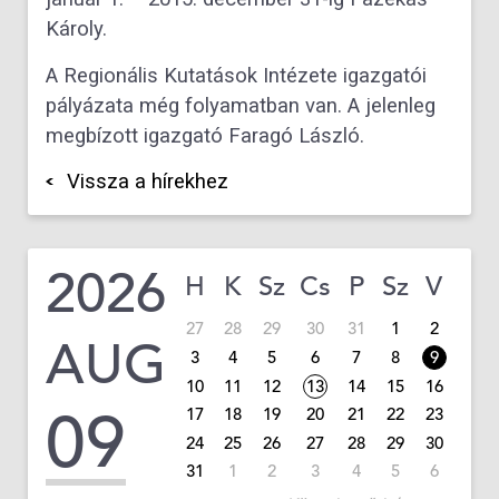
Károly.
A Regionális Kutatások Intézete igazgatói
pályázata még folyamatban van. A jelenleg
megbízott igazgató Faragó László.
Vissza a hírekhez
2026
H
K
Sz
Cs
P
Sz
V
27
28
29
30
31
1
2
AUG
3
4
5
6
7
8
9
10
11
12
13
14
15
16
09
17
18
19
20
21
22
23
24
25
26
27
28
29
30
31
1
2
3
4
5
6