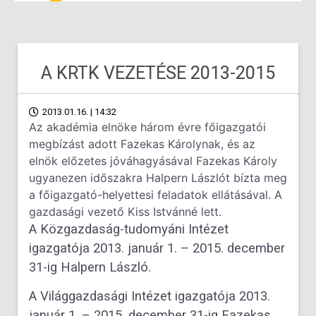
A KRTK VEZETÉSE 2013-2015
2013.01.16. | 14:32
Az akadémia elnöke három évre főigazgatói
megbízást adott Fazekas Károlynak, és az
elnök előzetes jóváhagyásával Fazekas Károly
ugyanezen időszakra Halpern Lászlót bízta meg
a főigazgató-helyettesi feladatok ellátásával. A
gazdasági vezető Kiss Istvánné lett.
A Közgazdaság-tudomyáni Intézet
igazgatója 2013. január 1. – 2015. december
31-ig Halpern László.
A Világgazdasági Intézet igazgatója 2013.
január 1. – 2015. december 31-ig Fazekas