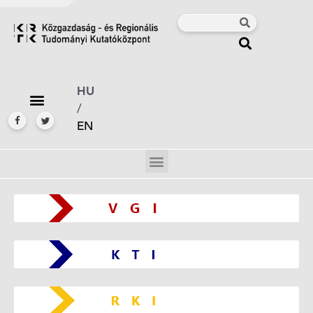
HU
/
EN