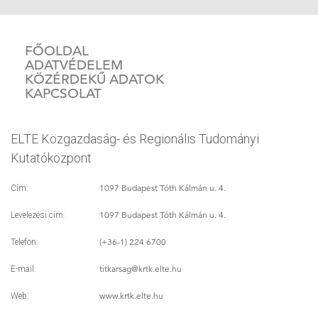
FŐOLDAL
ADATVÉDELEM
KÖZÉRDEKŰ ADATOK
KAPCSOLAT
ELTE Közgazdaság- és Regionális Tudományi
Kutatóközpont
1097 Budapest Tóth Kálmán u. 4.
Cím:
1097 Budapest Tóth Kálmán u. 4.
Levelezési cím:
(+36-1) 224 6700
Telefon:
titkarsag
@krtk.elte.hu
E-mail:
www.krtk.elte.hu
Web: