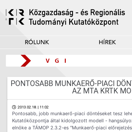
RÓLUNK
HÍREK
PONTOSABB MUNKAERŐ-PIACI DÖN
AZ MTA KRTK MO
2013.02.18. | 11:02
Pontosabb, jobb munkaerő-piaci döntéseket tesz le
Kutatóközpontja által kidolgozott modell - hangsúl
elnöke a TÁMOP 2.3.2-es ″Munkaerő-piaci előrejelzés