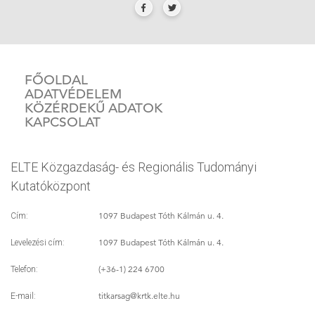
FŐOLDAL
ADATVÉDELEM
KÖZÉRDEKŰ ADATOK
KAPCSOLAT
ELTE Közgazdaság- és Regionális Tudományi
Kutatóközpont
1097 Budapest Tóth Kálmán u. 4.
Cím:
1097 Budapest Tóth Kálmán u. 4.
Levelezési cím:
(+36-1) 224 6700
Telefon:
titkarsag
@krtk.elte.hu
E-mail: