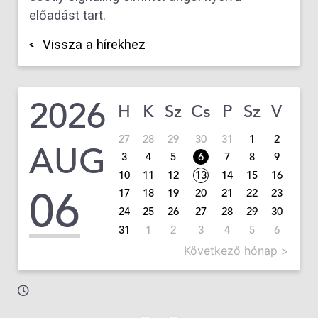
előadást tart.
Vissza a hírekhez
2026
H
K
Sz
Cs
P
Sz
V
27
28
29
30
31
1
2
AUG
3
4
5
6
7
8
9
10
11
12
13
14
15
16
06
17
18
19
20
21
22
23
24
25
26
27
28
29
30
31
1
2
3
4
5
6
Következő hónap >