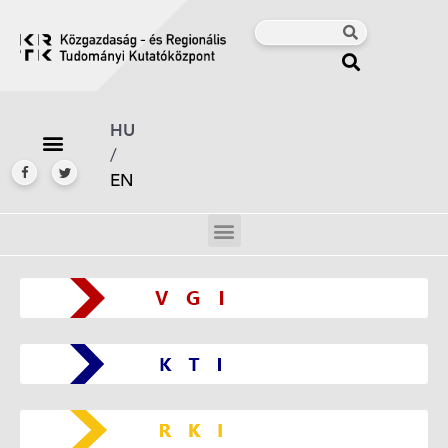
HU
/
EN