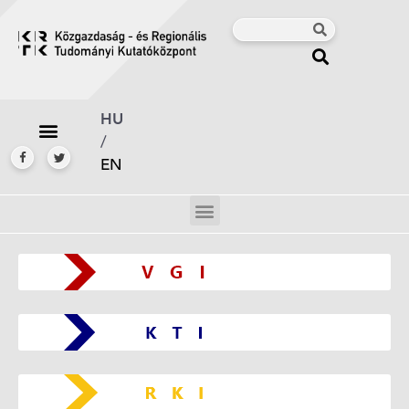
HU
/
EN