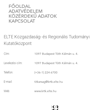
FŐOLDAL
ADATVÉDELEM
KÖZÉRDEKŰ ADATOK
KAPCSOLAT
ELTE Közgazdaság- és Regionális Tudományi
Kutatóközpont
1097 Budapest Tóth Kálmán u. 4.
Cím:
1097 Budapest Tóth Kálmán u. 4.
Levelezési cím:
(+36-1) 224 6700
Telefon:
titkarsag
@krtk.elte.hu
E-mail:
www.krtk.elte.hu
Web: