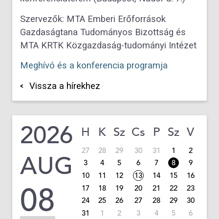
Szervezők: MTA Emberi Erőforrások
Gazdaságtana Tudományos Bizottság és
MTA KRTK Közgazdaság-tudományi Intézet
Meghívó és a konferencia programja
Vissza a hírekhez
2026
H
K
Sz
Cs
P
Sz
V
27
28
29
30
31
1
2
AUG
3
4
5
6
7
8
9
10
11
12
13
14
15
16
08
17
18
19
20
21
22
23
24
25
26
27
28
29
30
31
1
2
3
4
5
6