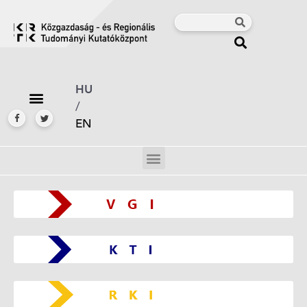
HU
/
EN