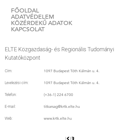
FŐOLDAL
ADATVÉDELEM
KÖZÉRDEKŰ ADATOK
KAPCSOLAT
ELTE Közgazdaság- és Regionális Tudományi
Kutatóközpont
1097 Budapest Tóth Kálmán u. 4.
Cím:
1097 Budapest Tóth Kálmán u. 4.
Levelezési cím:
(+36-1) 224 6700
Telefon:
titkarsag
@krtk.elte.hu
E-mail:
www.krtk.elte.hu
Web: