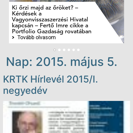
Ki őrzi majd az őröket? –
M
Kérdések a
cé
Vagyonvisszaszerzési Hivatal
ki
kapcsán – Fertő Imre cikke a
ka
Portfolio Gazdaság rovatában
te
Tovább olvasom
Nap:
2015. május 5.
KRTK Hírlevél 2015/I.
negyedév