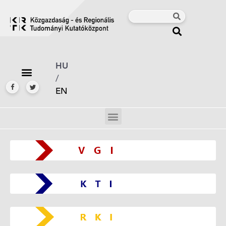
HU
/
EN