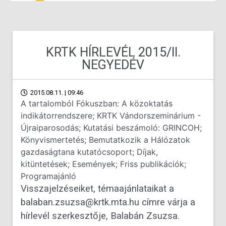
KRTK HÍRLEVÉL 2015/II.
NEGYEDÉV
2015.08.11. | 09:46
A tartalomból Fókuszban: A közoktatás
indikátorrendszere; KRTK Vándorszeminárium -
Újraiparosodás; Kutatási beszámoló: GRINCOH;
Könyvismertetés; Bemutatkozik a Hálózatok
gazdaságtana kutatócsoport; Díjak,
kitüntetések; Események; Friss publikációk;
Programajánló
Visszajelzéseiket, témaajánlataikat a
balaban.zsuzsa@krtk.mta.hu címre várja a
hírlevél szerkesztője, Balabán Zsuzsa.