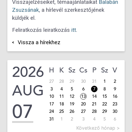
Visszajelzéseiket, témaajánlataikat
Balabán
Zsuzsának
, a hírlevél szerkesztőjének
küldjék el.
Feliratkozás leiratkozás
itt
.
Vissza a hírekhez
2026
H
K
Sz
Cs
P
Sz
V
27
28
29
30
31
1
2
AUG
3
4
5
6
7
8
9
10
11
12
13
14
15
16
07
17
18
19
20
21
22
23
24
25
26
27
28
29
30
31
1
2
3
4
5
6
Következő hónap >