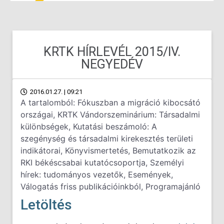
KRTK HÍRLEVÉL 2015/IV.
NEGYEDÉV
2016.01.27. | 09:21
A tartalomból: Fókuszban a migráció kibocsátó
országai, KRTK Vándorszeminárium: Társadalmi
különbségek, Kutatási beszámoló: A
szegénység és társadalmi kirekesztés területi
indikátorai, Könyvismertetés, Bemutatkozik az
RKI békéscsabai kutatócsoportja, Személyi
hírek: tudományos vezetők, Események,
Válogatás friss publikációinkból, Programajánló
Letöltés