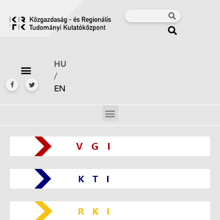
HU
/
EN