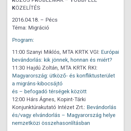
K
ÖZÖS P
R
OBLÉMÁK –
T
ÖBBFÉLE
K
ÖZELÍTÉS
2016.04.18. – Pécs
Téma: Migráció
Program:
11:00 Szanyi Miklós, MTA KRTK VGI:
Európai
bevándorlás: kik jönnek, honnan és miért?
11:30 Hajdú Zoltán, MTA KRTK RKI:
Magyarország: ütköző- és konfliktusterület
a migráns-kibocsájtó
és – befogadó térségek között
12:00 Hárs Ágnes, Kopint-Tárki
Konjunktúrakutató Intézet Zrt.:
Bevándorlás
és/vagy elvándorlás – Magyarország helye
nemzetközi összehasonlításban