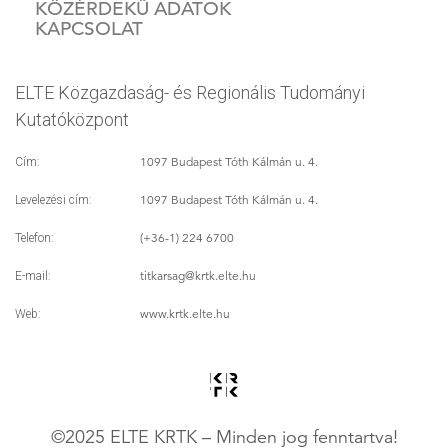
KÖZÉRDEKŰ ADATOK
KAPCSOLAT
ELTE Közgazdaság- és Regionális Tudományi
Kutatóközpont
1097 Budapest Tóth Kálmán u. 4.
Cím:
1097 Budapest Tóth Kálmán u. 4.
Levelezési cím:
(+36-1) 224 6700
Telefon:
titkarsag
@krtk.elte.hu
E-mail:
www.krtk.elte.hu
Web:
©2025 ELTE KRTK – Minden jog fenntartva!