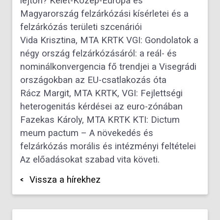
lejtőn? Kelet-Közép-Európa és
Magyarország felzárkózási kísérletei és a
felzárkózás területi szcenáriói
Vida Krisztina, MTA KRTK VGI: Gondolatok a
négy ország felzárkózásáról: a reál- és
nominálkonvergencia fő trendjei a Visegrádi
országokban az EU-csatlakozás óta
Rácz Margit, MTA KRTK, VGI: Fejlettségi
heterogenitás kérdései az euro-zónában
Fazekas Károly, MTA KRTK KTI: Dictum
meum pactum – A növekedés és
felzárkózás morális és intézményi feltételei
Az előadásokat szabad vita követi.
Vissza a hírekhez