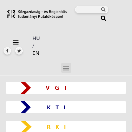
HU
/
EN