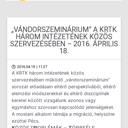
„VÁNDORSZEMINÁRIUM” A KRTK
HÁROM INTÉZETÉNEK KÖZÖS
SZERVEZÉSÉBEN – 2016. ÁPRILIS
18.
2016.04.19. | 11:27
A KRTK három intézetének közös
szervezésében működő „vándorszeminárium”
sorozat előadásain eltérő perspektívából, eltérő
elemzési módszerekkel és eltérő diszciplínák
keretei között vizsgálunk azonos vagy
egymáshoz szorosan kapcsolódó jelenségeket.
A mostani alkalom témája a migráció, helyszíne
ezúttal Pécs.