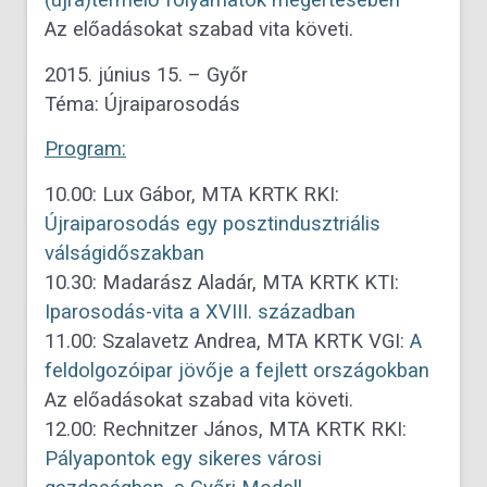
(újra)termelő folyamatok megértésében
Az előadásokat szabad vita követi.
2015. június 15. – Győr
Téma: Újraiparosodás
Program:
10.00: Lux Gábor, MTA KRTK RKI:
Újraiparosodás egy posztindusztriális
válságidőszakban
10.30: Madarász Aladár, MTA KRTK KTI:
Iparosodás-vita a XVIII. században
11.00: Szalavetz Andrea, MTA KRTK VGI:
A
feldolgozóipar jövője a fejlett országokban
Az előadásokat szabad vita követi.
12.00: Rechnitzer János, MTA KRTK RKI:
Pályapontok egy sikeres városi