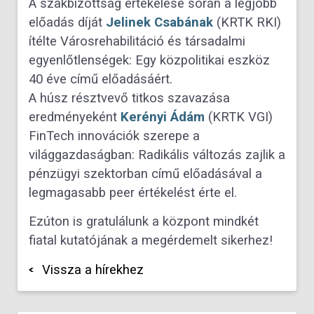
A szakbizottság értékelése során a legjobb
előadás díját
Jelinek Csabának
(KRTK RKI)
ítélte Városrehabilitáció és társadalmi
egyenlőtlenségek: Egy közpolitikai eszköz
40 éve című előadásáért.
A húsz résztvevő titkos szavazása
eredményeként
Kerényi Ádám
(KRTK VGI)
FinTech innovációk szerepe a
világgazdaságban: Radikális változás zajlik a
pénzügyi szektorban című előadásával a
legmagasabb peer értékelést érte el.
Ezúton is gratulálunk a központ mindkét
fiatal kutatójának a megérdemelt sikerhez!
Vissza a hírekhez