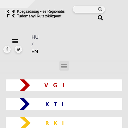
HU
/
EN