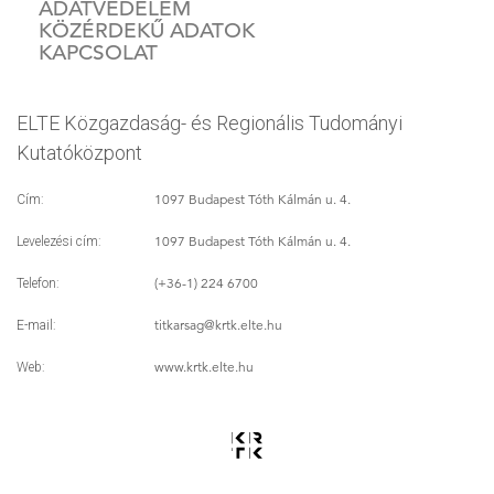
ADATVÉDELEM
KÖZÉRDEKŰ ADATOK
KAPCSOLAT
ELTE Közgazdaság- és Regionális Tudományi
Kutatóközpont
1097 Budapest Tóth Kálmán u. 4.
Cím:
1097 Budapest Tóth Kálmán u. 4.
Levelezési cím:
(+36-1) 224 6700
Telefon:
titkarsag
@krtk.elte.hu
E-mail:
www.krtk.elte.hu
Web: