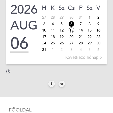
2026
H
K
Sz
Cs
P
Sz
V
27
28
29
30
31
1
2
AUG
3
4
5
6
7
8
9
10
11
12
13
14
15
16
06
17
18
19
20
21
22
23
24
25
26
27
28
29
30
31
1
2
3
4
5
6
Következő hónap >
FŐOLDAL