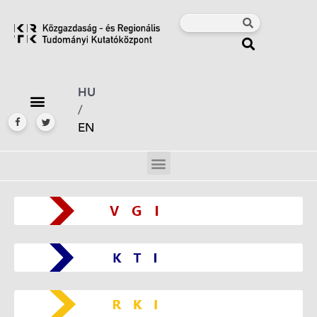
HU
/
EN