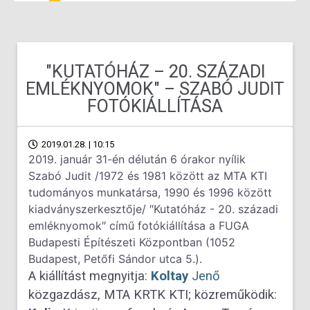
″KUTATÓHÁZ – 20. SZÁZADI
EMLÉKNYOMOK″ – SZABÓ JUDIT
FOTÓKIÁLLÍTÁSA
2019.01.28. | 10:15
2019. január 31-én délután 6 órakor nyílik
Szabó Judit /1972 és 1981 között az MTA KTI
tudományos munkatársa, 1990 és 1996 között
kiadványszerkesztője/ ″Kutatóház - 20. századi
emléknyomok″ című fotókiállítása a FUGA
Budapesti Építészeti Központban (1052
Budapest, Petőfi Sándor utca 5.).
A kiállítást megnyitja:
Koltay
Jenő
közgazdász, MTA KRTK KTI; közreműködik: