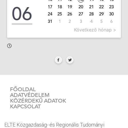
06
17
18
19
20
21
22
23
24
25
26
27
28
29
30
31
1
2
3
4
5
6
Következő hónap >
FŐOLDAL
ADATVÉDELEM
KÖZÉRDEKŰ ADATOK
KAPCSOLAT
ELTE Közgazdaság- és Regionális Tudományi