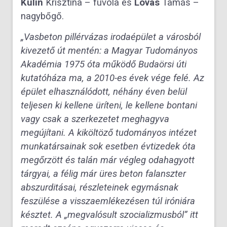
Kulin
Krisztina – fuvola és
Lovas
Tamás –
nagybőgő.
„Vasbeton pillérvázas irodaépület a városból
kivezető út mentén: a Magyar Tudományos
Akadémia 1975 óta működő Budaörsi úti
kutatóháza ma, a 2010-es évek vége felé. Az
épület elhasználódott, néhány éven belül
teljesen ki kellene üríteni, le kellene bontani
vagy csak a szerkezetet meghagyva
megújítani. A kiköltöző tudományos intézet
munkatársainak sok esetben évtizedek óta
megőrzött és talán már végleg odahagyott
tárgyai, a félig már üres beton falanszter
abszurditásai, részleteinek egymásnak
feszülése a visszaemlékezésen túl iróniára
késztet. A „megvalósult szocializmusból” itt