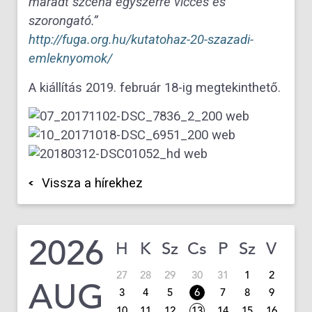
maradt szcéna egyszerre vicces és
szorongató.”
http://fuga.org.hu/kutatohaz-20-szazadi-
emleknyomok/
A kiállítás 2019. február 18-ig megtekinthető.
Vissza a hírekhez
2026
H
K
Sz
Cs
P
Sz
V
27
28
29
30
31
1
2
AUG
3
4
5
6
7
8
9
10
11
12
13
14
15
16