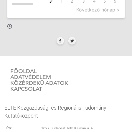
31
1
2
3
4
5
6
Következő hónap >
FŐOLDAL
ADATVÉDELEM
KÖZÉRDEKŰ ADATOK
KAPCSOLAT
ELTE Közgazdaság- és Regionális Tudományi
Kutatóközpont
1097 Budapest Tóth Kálmán u. 4.
Cím: