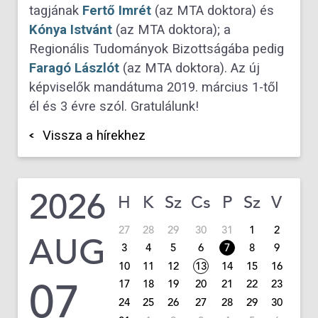
tagjának
Fertő Imrét
(az MTA doktora) és
Kónya Istvánt
(az MTA doktora); a
Regionális Tudományok Bizottságába pedig
Faragó Lászlót
(az MTA doktora). Az új
képviselők mandátuma 2019. március 1-től
él és 3 évre szól. Gratulálunk!
Vissza a hírekhez
2026
H
K
Sz
Cs
P
Sz
V
27
28
29
30
31
1
2
AUG
3
4
5
6
7
8
9
10
11
12
13
14
15
16
07
17
18
19
20
21
22
23
24
25
26
27
28
29
30