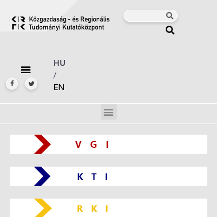
HU
/
EN