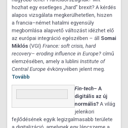
hozhat egy esetleges „hard” brexit? A kérdés
alapos vizsgálata megkerülhetetlen, hiszen
a francia–német hatalmi egyensúly
megbomlása alapvető változást idézhet elő
az európai integráció egészében – áll
Somai
Miklós
(VGI)
France: soft crisis, hard
recovery– eroding influence in Europe?
című
elemzésében, amely a lublini
Institute of
Central Europe
évkönyvében jelent meg.
Tovább
Fin-tech
–
A
digitális az új
normális?
A világ
jelenkori
fejlődésének egyik legizgalmasabb területe
a digitalizáció, amelynek egy láncszeme a