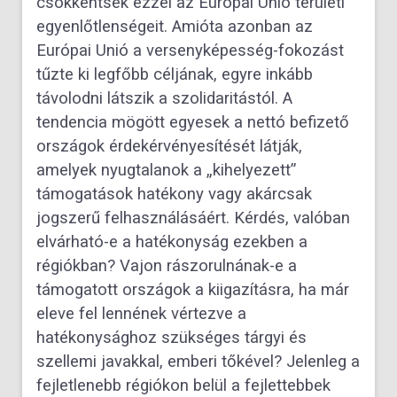
csökkentsék ezzel az Európai Unió területi
egyenlőtlenségeit. Amióta azonban az
Európai Unió a versenyképesség-fokozást
tűzte ki legfőbb céljának, egyre inkább
távolodni látszik a szolidaritástól. A
tendencia mögött egyesek a nettó befizető
országok érdekérvényesítését látják,
amelyek nyugtalanok a „kihelyezett”
támogatások hatékony vagy akárcsak
jogszerű felhasználásáért. Kérdés, valóban
elvárható-e a hatékonyság ezekben a
régiókban? Vajon rászorulnának-e a
támogatott országok a kiigazításra, ha már
eleve fel lennének vértezve a
hatékonysághoz szükséges tárgyi és
szellemi javakkal, emberi tőkével? Jelenleg a
fejletlenebb régiókon belül a fejlettebbek