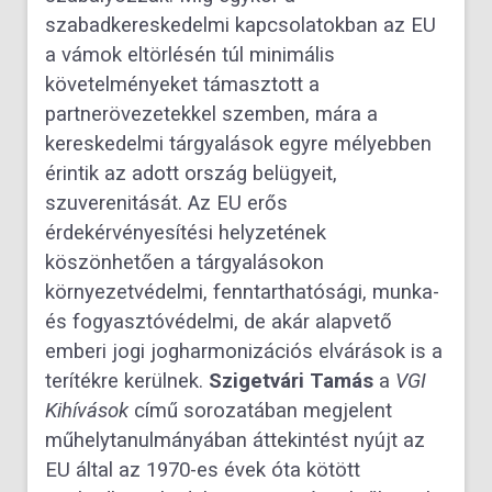
szabadkereskedelmi kapcsolatokban az EU
a vámok eltörlésén túl minimális
követelményeket támasztott a
partnerövezetekkel szemben, mára a
kereskedelmi tárgyalások egyre mélyebben
érintik az adott ország belügyeit,
szuverenitását. Az EU erős
érdekérvényesítési helyzetének
köszönhetően a tárgyalásokon
környezetvédelmi, fenntarthatósági, munka-
és fogyasztóvédelmi, de akár alapvető
emberi jogi jogharmonizációs elvárások is a
terítékre kerülnek.
Szigetvári Tamás
a
VGI
Kihívások
című sorozatában megjelent
műhelytanulmányában áttekintést nyújt az
EU által az 1970-es évek óta kötött