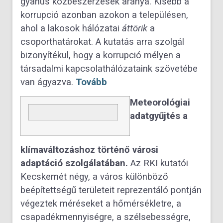
gyanús közbeszerzések aránya. Kisebb a
korrupció azonban azokon a településen,
ahol a lakosok hálózatai
áttörik
a
csoporthatárokat. A kutatás arra szolgál
bizonyítékul, hogy a korrupció mélyen a
társadalmi kapcsolathálózataink szövetébe
van ágyazva.
Tovább
Meteorológiai
adatgyűjtés a
klímaváltozáshoz történő városi
adaptáció szolgálatában.
Az RKI kutatói
Kecskemét négy, a város különböző
beépítettségű területeit reprezentáló pontján
végeztek méréseket a hőmérsékletre, a
csapadékmennyiségre, a szélsebességre,