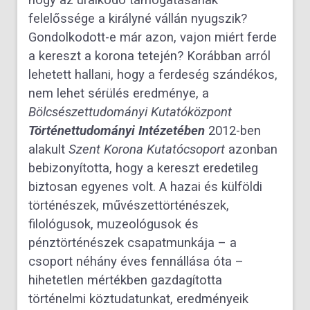
hogy az uralkodó támogatásának
felelőssége a királyné vállán nyugszik?
Gondolkodott-e már azon, vajon miért ferde
a kereszt a korona tetején? Korábban arról
lehetett hallani, hogy a ferdeség szándékos,
nem lehet sérülés eredménye, a
Bölcsészettudományi Kutatóközpont
Történettudományi Intézetében
2012-ben
alakult
Szent Korona Kutatócsoport
azonban
bebizonyította, hogy a kereszt eredetileg
biztosan egyenes volt. A hazai és külföldi
történészek, művészettörténészek,
filológusok, muzeológusok és
pénztörténészek csapatmunkája – a
csoport néhány éves fennállása óta –
hihetetlen mértékben gazdagította
történelmi köztudatunkat, eredményeik