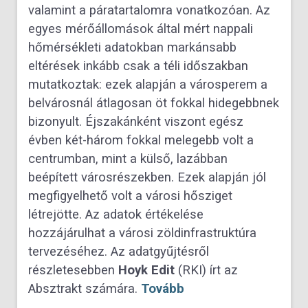
valamint a páratartalomra vonatkozóan. Az
egyes mérőállomások által mért nappali
hőmérsékleti adatokban markánsabb
eltérések inkább csak a téli időszakban
mutatkoztak: ezek alapján a városperem a
belvárosnál átlagosan öt fokkal hidegebbnek
bizonyult. Éjszakánként viszont egész
évben két-három fokkal melegebb volt a
centrumban, mint a külső, lazábban
beépített városrészekben. Ezek alapján jól
megfigyelhető volt a városi hősziget
létrejötte. Az adatok értékelése
hozzájárulhat a városi zöldinfrastruktúra
tervezéséhez. Az adatgyűjtésről
részletesebben
Hoyk Edit
(RKI) írt az
Absztrakt számára.
Tovább