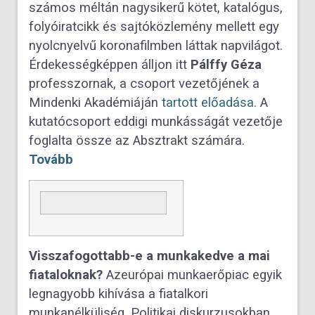
számos méltán nagysikerű kötet, katalógus,
folyóiratcikk és sajtóközlemény mellett egy
nyolcnyelvű koronafilmben láttak napvilágot.
Érdekességképpen álljon itt
Pálffy Géza
professzornak, a csoport vezetőjének a
Mindenki Akadémiáján
tartott előadása
. A
kutatócsoport eddigi munkásságát vezetője
foglalta össze az Absztrakt számára.
Tovább
Visszafogottabb-e a munkakedve a mai
fiataloknak?
Azeurópai munkaerőpiac egyik
legnagyobb kihívása a fiatalkori
munkanélküliség. Politikai diskurzusokban