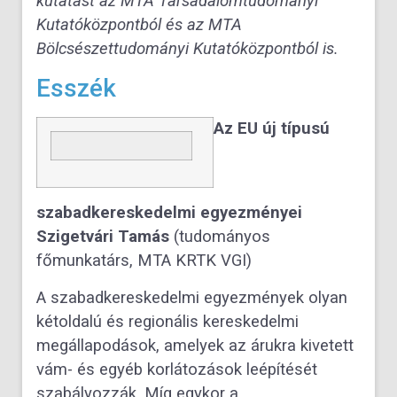
kutatást az MTA Társadalomtudományi
Kutatóközpontból és az MTA
Bölcsészettudományi Kutatóközpontból is.
Esszék
Az EU új típusú
szabadkereskedelmi egyezményei
Szigetvári Tamás
(tudományos
főmunkatárs, MTA KRTK VGI)
A szabadkereskedelmi egyezmények olyan
kétoldalú és regionális kereskedelmi
megállapodások, amelyek az árukra kivetett
vám- és egyéb korlátozások leépítését
szabályozzák. Míg egykor a