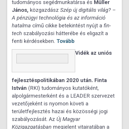
tudományos segédmunkatársa és
Müller
János,
közgazdász
Szép új digitális világ? –
A pénzügyi technológia és az információ
hatalma
című cikke betekintést nyújt a
fin-
tech
szabályozási hátterébe és eligazít a
fenti kérdésekben.
Tovább
Vidék az uniós
fejlesztéspolitikában 2020 után. Finta
István
(RKI) tudományos kutatóként,
alpolgármesterként és a LEADER szervezet
vezetőjeként is nyomon követi a
területfejlesztés hazai és közösségi jogi
szabályozását. Az
Új Magyar
Közigazgatásban
megjelent vitairatában a