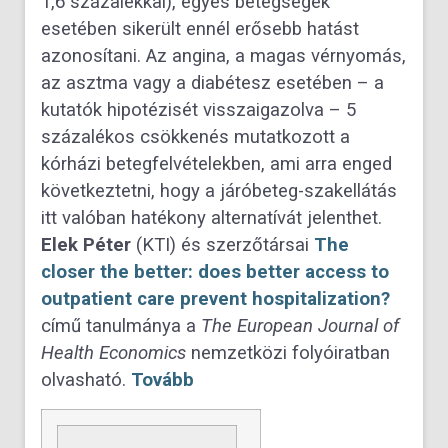
1,6 százalékkal), egyes betegségek
esetében sikerült ennél erősebb hatást
azonosítani. Az angina, a magas vérnyomás,
az asztma vagy a diabétesz esetében – a
kutatók hipotézisét visszaigazolva – 5
százalékos csökkenés mutatkozott a
kórházi betegfelvételekben, ami arra enged
következtetni, hogy a járóbeteg-szakellátás
itt valóban hatékony alternatívát jelenthet.
Elek Péter
(KTI) és szerzőtársai
The
closer the better: does better access to
outpatient care prevent hospitalization?
című tanulmánya a
The European Journal of
Health Economics
nemzetközi folyóiratban
olvasható.
Tovább