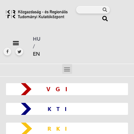
HU
/
EN