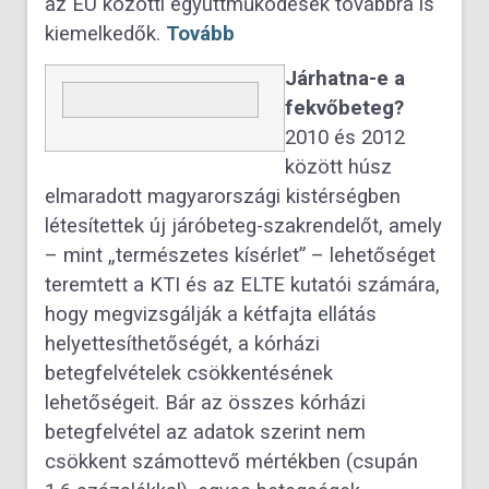
az EU közötti együttműködések továbbra is
kiemelkedők.
Tovább
Járhatna-e a
fekvőbeteg?
2010 és 2012
között húsz
elmaradott magyarországi kistérségben
létesítettek új járóbeteg-szakrendelőt, amely
– mint „természetes kísérlet” – lehetőséget
teremtett a KTI és az ELTE kutatói számára,
hogy megvizsgálják a kétfajta ellátás
helyettesíthetőségét, a kórházi
betegfelvételek csökkentésének
lehetőségeit. Bár az összes kórházi
betegfelvétel az adatok szerint nem
csökkent számottevő mértékben (csupán