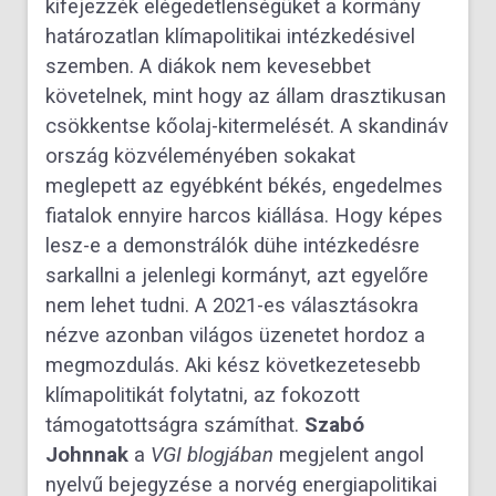
kifejezzék elégedetlenségüket a kormány
határozatlan klímapolitikai intézkedésivel
szemben. A diákok nem kevesebbet
követelnek, mint hogy az állam drasztikusan
csökkentse kőolaj-kitermelését. A skandináv
ország közvéleményében sokakat
meglepett az egyébként békés, engedelmes
fiatalok ennyire harcos kiállása. Hogy képes
lesz-e a demonstrálók dühe intézkedésre
sarkallni a jelenlegi kormányt, azt egyelőre
nem lehet tudni. A 2021-es választásokra
nézve azonban világos üzenetet hordoz a
megmozdulás. Aki kész következetesebb
klímapolitikát folytatni, az fokozott
támogatottságra számíthat.
Szabó
Johnnak
a
VGI blogjában
megjelent angol
nyelvű bejegyzése a norvég energiapolitikai