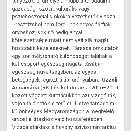
tényezők is, amelyek inkább a társadalmi-
gazdasági, szociokulturális vagy
pszichoszociális okokra vezethetők vissza.
Presztízsből nem fordulnak egyes férfiak
orvoshoz, sok nő pedig anyai
kötelezettsége miatt nem veti alá magát
hosszabb kezeléseknek. Társadalomkutatók
egy sor mélyreható különbséget találtak a
két csoport egészségmagatartásában,
egészségműveltségében, az egyes
betegségek regisztrálási arányaiban.
Uzzoli
Annamária
(RKI) és kutatótársai 2016–2019
között végzett kutatásukban azt vizsgálták,
vajon találhatók-e területi, illetve társadalmi
különbségek Magyarországon a megfelelő
orvosi ellátáshoz való hozzáférésben.
Vizsgálataikhoz a heveny szívizominfarktus