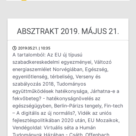
ABSZTRAKT 2019. MÁJUS 21.
2019.05.21. | 10:35
A tartalomból: Az EU új típusú
szabadkereskedelmi egyezményei, Változó
energiaszemlélet Norvégiában, Egészség,
egyenlőtlenség, térbeliség, Verseny és
szabályozás 2018, Tudományos
együttműködések hatékonysága, Járhatna-e a
fekvőbeteg? - hatékonyságnövelés az
egészségügyben, Berlin–Párizs tengely, Fin-tech
– A digitális az új normális?, Vidék az uniós
fejlesztéspolitikában 2020 után, EU Mozaikok,
Vendégoldal: Virtuális séta a Humán
Tudományok Házában - Csáth, Offenbach,