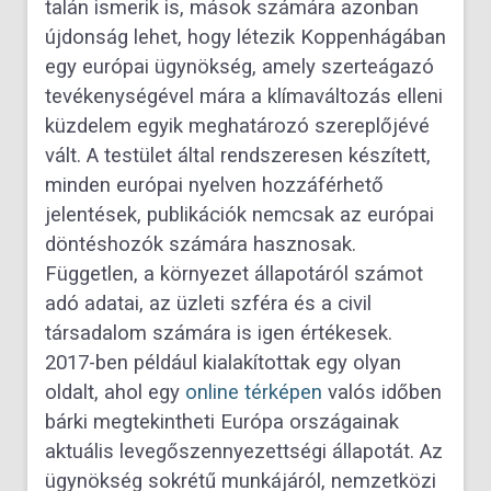
talán ismerik is, mások számára azonban
újdonság lehet, hogy létezik Koppenhágában
egy európai ügynökség, amely szerteágazó
tevékenységével mára a klímaváltozás elleni
küzdelem egyik meghatározó szereplőjévé
vált. A testület által rendszeresen készített,
minden európai nyelven hozzáférhető
jelentések, publikációk nemcsak az európai
döntéshozók számára hasznosak.
Független, a környezet állapotáról számot
adó adatai, az üzleti szféra és a civil
társadalom számára is igen értékesek.
2017-ben például kialakítottak egy olyan
oldalt, ahol egy
online térképen
valós időben
bárki megtekintheti Európa országainak
aktuális levegőszennyezettségi állapotát. Az
ügynökség sokrétű munkájáról, nemzetközi