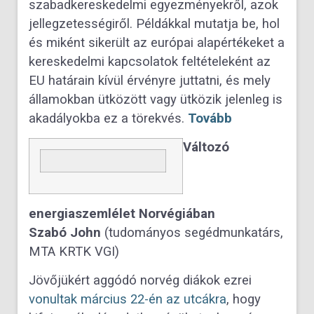
szabadkereskedelmi egyezményekről, azok
jellegzetességiről. Példákkal mutatja be, hol
és miként sikerült az európai alapértékeket a
kereskedelmi kapcsolatok feltételeként az
EU határain kívül érvényre juttatni, és mely
államokban ütközött vagy ütközik jelenleg is
akadályokba ez a törekvés.
Tovább
Változó
energiaszemlélet Norvégiában
Szabó John
(tudományos segédmunkatárs,
MTA KRTK VGI)
Jövőjükért aggódó norvég diákok ezrei
vonultak március 22-én az utcákra
, hogy