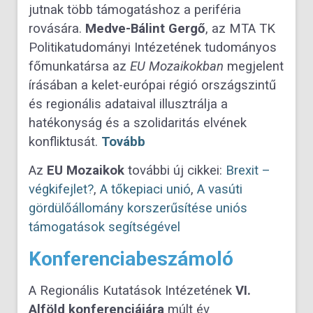
jutnak több támogatáshoz a periféria
rovására.
Medve-Bálint Gergő
, az MTA TK
Politikatudományi Intézetének tudományos
főmunkatársa az
EU Mozaikokban
megjelent
írásában a kelet-európai régió országszintű
és regionális adataival illusztrálja a
hatékonyság és a szolidaritás elvének
konfliktusát.
Tovább
Az
EU Mozaikok
további új cikkei:
Brexit –
végkifejlet?
,
A tőkepiaci unió
,
A vasúti
gördülőállomány korszerűsítése uniós
támogatások segítségével
Konferenciabeszámoló
A Regionális Kutatások Intézetének
VI.
Alföld konferenciájára
múlt év