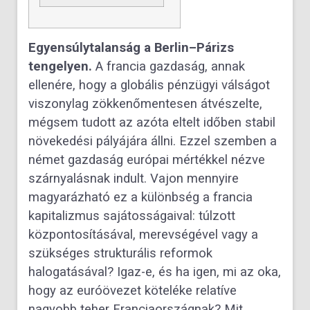
Egyensúlytalanság a Berlin–Párizs
tengelyen.
A francia gazdaság, annak
ellenére, hogy a globális pénzügyi válságot
viszonylag zökkenőmentesen átvészelte,
mégsem tudott az azóta eltelt időben stabil
növekedési pályájára állni. Ezzel szemben a
német gazdaság európai mértékkel nézve
szárnyalásnak indult. Vajon mennyire
magyarázható ez a különbség a francia
kapitalizmus sajátosságaival: túlzott
központosításával, merevségével vagy a
szükséges strukturális reformok
halogatásával? Igaz-e, és ha igen, mi az oka,
hogy az euróövezet köteléke relatíve
nagyobb teher Franciaországnak? Mit