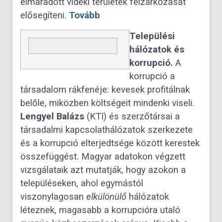
elmaradott vidéki területek felzárkózását
elősegíteni.
Tovább
Települési
hálózatok és
korrupció.
A
korrupció a
társadalom rákfenéje: kevesek profitálnak
belőle, miközben költségeit mindenki viseli.
Lengyel Balázs
(KTI) és szerzőtársai a
társadalmi kapcsolathálózatok szerkezete
és a korrupció elterjedtsége között kerestek
összefüggést. Magyar adatokon végzett
vizsgálataik azt mutatják, hogy azokon a
településeken, ahol egymástól
viszonylagosan
elkülönülő
hálózatok
léteznek, magasabb a korrupcióra utaló