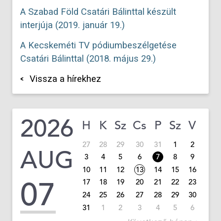
A Szabad Föld Csatári Bálinttal készült
interjúja (2019. január 19.)
A Kecskeméti TV pódiumbeszélgetése
Csatári Bálinttal (2018. május 29.)
Vissza a hírekhez
2026
H
K
Sz
Cs
P
Sz
V
27
28
29
30
31
1
2
AUG
3
4
5
6
7
8
9
10
11
12
13
14
15
16
07
17
18
19
20
21
22
23
24
25
26
27
28
29
30
31
1
2
3
4
5
6