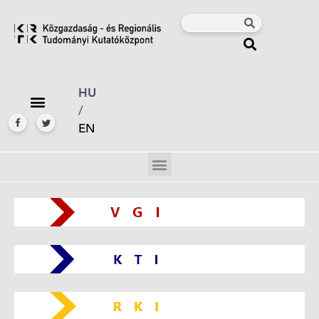
HU
/
EN