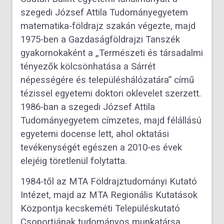
szegedi József Attila Tudományegyetem
matematika-földrajz szakán végezte, majd
1975-ben a Gazdaságföldrajzi Tanszék
gyakornokaként a „Természeti és társadalmi
tényezők kölcsönhatása a Sárrét
népességére és településhálózatára” című
tézissel egyetemi doktori oklevelet szerzett.
1986-ban a szegedi József Attila
Tudományegyetem címzetes, majd félállású
egyetemi docense lett, ahol oktatási
tevékenységét egészen a 2010-es évek
elejéig töretlenül folytatta.
1984-től az MTA Földrajztudományi Kutató
Intézet, majd az MTA Regionális Kutatások
Központja kecskeméti Településkutató
Csoportjának tudományos munkatársa,