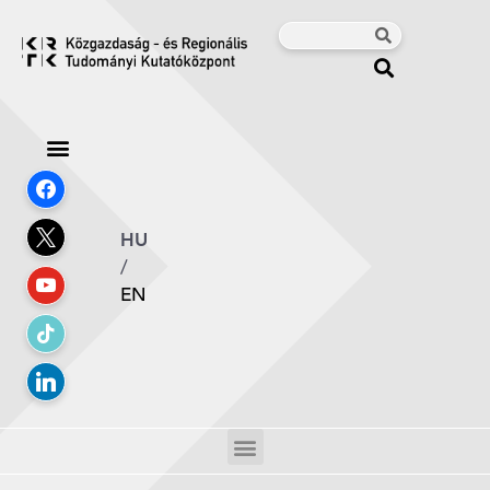
HU
/
EN