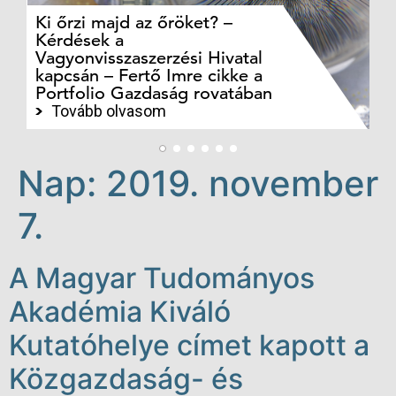
Ki őrzi majd az őröket? –
M
Kérdések a
cé
Vagyonvisszaszerzési Hivatal
ki
kapcsán – Fertő Imre cikke a
ka
Portfolio Gazdaság rovatában
te
Tovább olvasom
Nap:
2019. november
7.
A Magyar Tudományos
Akadémia Kiváló
Kutatóhelye címet kapott a
Közgazdaság- és