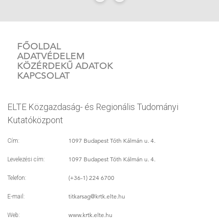
FŐOLDAL
ADATVÉDELEM
KÖZÉRDEKŰ ADATOK
KAPCSOLAT
ELTE Közgazdaság- és Regionális Tudományi
Kutatóközpont
1097 Budapest Tóth Kálmán u. 4.
Cím:
1097 Budapest Tóth Kálmán u. 4.
Levelezési cím:
(+36-1) 224 6700
Telefon:
titkarsag
@krtk.elte.hu
E-mail:
www.krtk.elte.hu
Web: