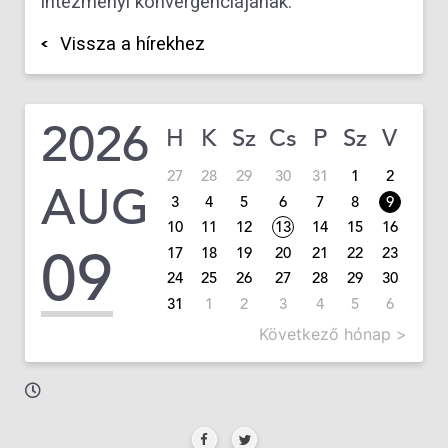
intézményi konvergenciájának.
Vissza a hírekhez
2026
H
K
Sz
Cs
P
Sz
V
27
28
29
30
31
1
2
AUG
3
4
5
6
7
8
9
10
11
12
13
14
15
16
09
17
18
19
20
21
22
23
24
25
26
27
28
29
30
31
1
2
3
4
5
6
Következő hónap >