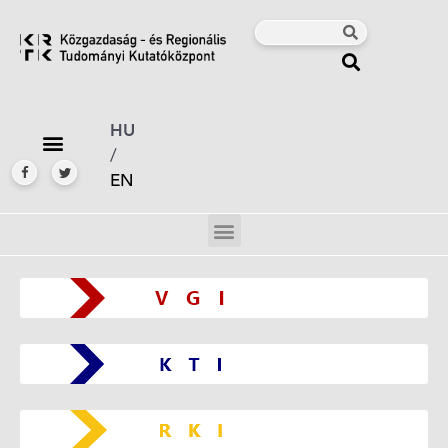
HU
/
EN