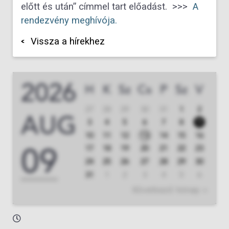
előtt és után” címmel tart előadást. >>>
A
rendezvény meghívója.
Vissza a hírekhez
2026
H
K
Sz
Cs
P
Sz
V
27
28
29
30
31
1
2
AUG
3
4
5
6
7
8
9
10
11
12
13
14
15
16
09
17
18
19
20
21
22
23
24
25
26
27
28
29
30
31
1
2
3
4
5
6
Következő hónap >