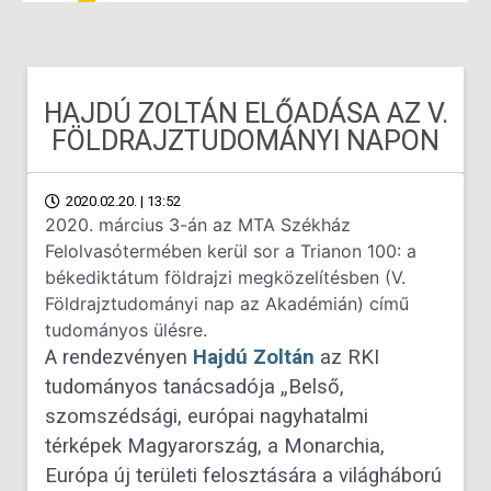
HAJDÚ ZOLTÁN ELŐADÁSA AZ V.
FÖLDRAJZTUDOMÁNYI NAPON
2020.02.20. | 13:52
2020. március 3-án az MTA Székház
Felolvasótermében kerül sor a Trianon 100: a
békediktátum földrajzi megközelítésben (V.
Földrajztudományi nap az Akadémián) című
tudományos ülésre.
A rendezvényen
Hajdú Zoltán
az RKI
tudományos tanácsadója „Belső,
szomszédsági, európai nagyhatalmi
térképek Magyarország, a Monarchia,
Európa új területi felosztására a világháború