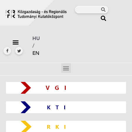
HU
/
EN