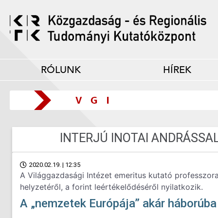
RÓLUNK
HÍREK
INTERJÚ INOTAI ANDRÁSSA
2020.02.19. | 12:35
A Világgazdasági Intézet emeritus kutató professzora
helyzetéről, a forint leértékelődéséről nyilatkozik.
A „nemzetek Európája” akár háborúba i