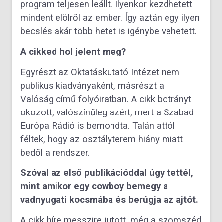
program teljesen leállt. Ilyenkor kezdhetett
mindent elölről az ember. Így aztán egy ilyen
becslés akár több hetet is igénybe vehetett.
A cikked hol jelent meg?
Egyrészt az Oktatáskutató Intézet nem
publikus kiadványaként, másrészt a
Valóság című folyóiratban. A cikk botrányt
okozott, valószínűleg azért, mert a Szabad
Európa Rádió is bemondta. Talán attól
féltek, hogy az osztályterem hiány miatt
bedől a rendszer.
Szóval az első publikációddal úgy tettél,
mint amikor egy cowboy bemegy a
vadnyugati kocsmába és berúgja az ajtót.
A cikk híre messzire jutott, még a szomszéd