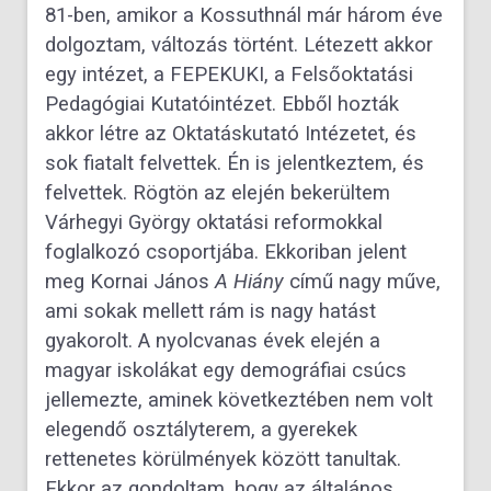
81-ben, amikor a Kossuthnál már három éve
dolgoztam, változás történt. Létezett akkor
egy intézet, a FEPEKUKI, a Felsőoktatási
Pedagógiai Kutatóintézet. Ebből hozták
akkor létre az Oktatáskutató Intézetet, és
sok fiatalt felvettek. Én is jelentkeztem, és
felvettek. Rögtön az elején bekerültem
Várhegyi György oktatási reformokkal
foglalkozó csoportjába. Ekkoriban jelent
meg Kornai János
A
Hiány
című nagy műve,
ami sokak mellett rám is nagy hatást
gyakorolt. A nyolcvanas évek elején a
magyar iskolákat egy demográfiai csúcs
jellemezte, aminek következtében nem volt
elegendő osztályterem, a gyerekek
rettenetes körülmények között tanultak.
Ekkor az gondoltam, hogy az általános