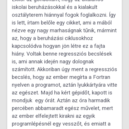
iskolai beruházásokkal és a kialakult
osztályterem hiánnyal fogok foglalkozni. Így
is lett, írtam belőle egy cikket, ami a mából
nézve egy nagy marhaságnak tűnik, mármint
az, hogy a beruházási ciklusokhoz
kapcsolódva hogyan jön létre ez a fajta
hiány. Voltak benne regressziós becslések
is, ami annak idején nagy dolognak
számított. Akkoriban úgy ment a regressziós
becslés, hogy az ember megírta a Fortran
nyelven a programot, aztán lyukkártyára vitte
az egészet. Majd ha kért gépidőt, kapott is
mondjuk egy órát. Aztán az óra harmadik
percében abbamaradt egész művelet, mert
az ember elfelejtett kirakni az egyik
programlépésnél egy vesszőt, és emiatt a