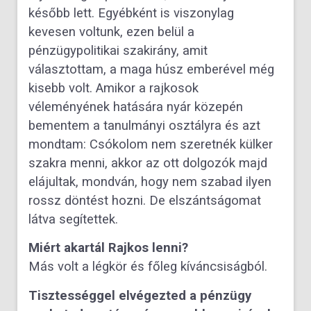
később lett. Egyébként is viszonylag
kevesen voltunk, ezen belül a
pénzügypolitikai szakirány, amit
választottam, a maga húsz emberével még
kisebb volt. Amikor a rajkosok
véleményének hatására nyár közepén
bementem a tanulmányi osztályra és azt
mondtam: Csókolom nem szeretnék külker
szakra menni, akkor az ott dolgozók majd
elájultak, mondván, hogy nem szabad ilyen
rossz döntést hozni. De elszántságomat
látva segítettek.
Miért akartál Rajkos lenni?
Más volt a légkör és főleg kíváncsiságból.
Tisztességgel elvégezted a pénzügy