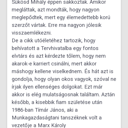
Sükösd Mihály éppen sakkoztak. Amikor
megláttak, azt mondták, hogy nagyon
meglepődtek, mert egy élemedettebb korú
szerzőt vártak. Erre ma nagyon jólesik
visszaemlékezni.
De a cikk utóéletéhez tartozik, hogy
behívatott a Tervhivatalba egy fontos
elvtárs és azt kérdezte tőlem, hogy nem
akarok-e karriert csinálni, mert akkor
máshogy kellene viselkednem. És hát azt is
gondolja, hogy olyan okos vagyok, szóval ne
írjak ilyen ellenséges dolgokat. Ezt már
akkor is elég mulatságosnak találtam. Aztán
később, a kisebbik fiam születése után
1986-ban Tímár János, aki a
Munkagazdaságtani tanszéknek volt a
vezetője a Marx Károly