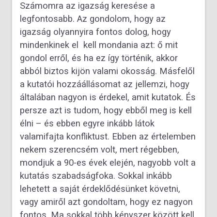
Számomra az igazság keresése a
legfontosabb. Az gondolom, hogy az
igazság olyannyira fontos dolog, hogy
mindenkinek el kell mondania azt: ő mit
gondol erről, és ha ez így történik, akkor
abból biztos kijön valami okosság. Másfelől
a kutatói hozzáállásomat az jellemzi, hogy
általában nagyon is érdekel, amit kutatok. És
persze azt is tudom, hogy ebből meg is kell
élni – és ebben egyre inkább látok
valamifajta konfliktust. Ebben az értelemben
nekem szerencsém volt, mert régebben,
mondjuk a 90-es évek elején, nagyobb volt a
kutatás szabadságfoka. Sokkal inkább
lehetett a saját érdeklődésünket követni,
vagy amiről azt gondoltam, hogy ez nagyon
fontos. Ma sokkal több kényszer között kell