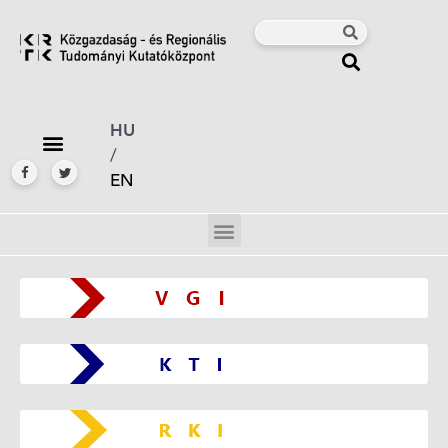
HU
/
EN