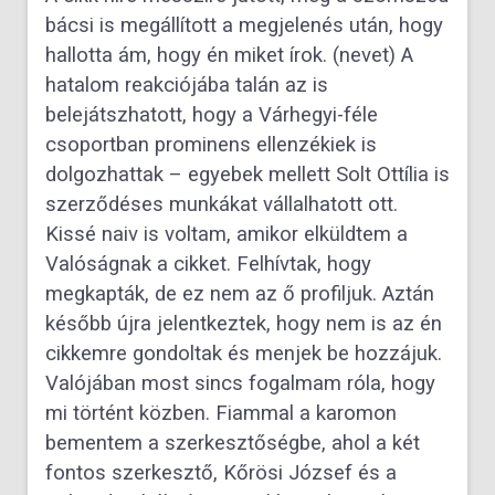
bácsi is megállított a megjelenés után, hogy
hallotta ám, hogy én miket írok. (nevet) A
hatalom reakciójába talán az is
belejátszhatott, hogy a Várhegyi-féle
csoportban prominens ellenzékiek is
dolgozhattak – egyebek mellett Solt Ottília is
szerződéses munkákat vállalhatott ott.
Kissé naiv is voltam, amikor elküldtem a
Valóságnak a cikket. Felhívtak, hogy
megkapták, de ez nem az ő profiljuk. Aztán
később újra jelentkeztek, hogy nem is az én
cikkemre gondoltak és menjek be hozzájuk.
Valójában most sincs fogalmam róla, hogy
mi történt közben. Fiammal a karomon
bementem a szerkesztőségbe, ahol a két
fontos szerkesztő, Kőrösi József és a