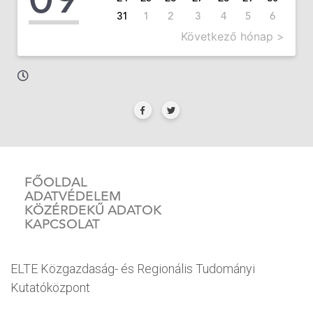
31
1
2
3
4
5
6
Következő hónap >
FŐOLDAL
ADATVÉDELEM
KÖZÉRDEKŰ ADATOK
KAPCSOLAT
ELTE Közgazdaság- és Regionális Tudományi
Kutatóközpont