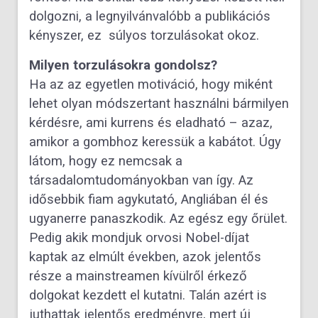
dolgozni, a legnyilvánvalóbb a publikációs
kényszer, ez súlyos torzulásokat okoz.
Milyen torzulásokra gondolsz?
Ha az az egyetlen motiváció, hogy miként
lehet olyan módszertant használni bármilyen
kérdésre, ami kurrens és eladható – azaz,
amikor a gombhoz keressük a kabátot. Úgy
látom, hogy ez nemcsak a
társadalomtudományokban van így. Az
idősebbik fiam agykutató, Angliában él és
ugyanerre panaszkodik. Az egész egy őrület.
Pedig akik mondjuk orvosi Nobel-díjat
kaptak az elmúlt években, azok jelentős
része a mainstreamen kívülről érkező
dolgokat kezdett el kutatni. Talán azért is
juthattak jelentős eredményre, mert új