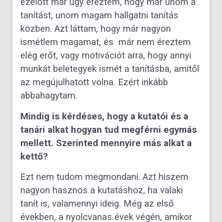
ezelőtt már úgy éreztem, hogy már unom a
tanítást, unom magam hallgatni tanítás
közben. Azt láttam, hogy már nagyon
ismétlem magamat, és már nem éreztem
elég erőt, vagy motivációt arra, hogy annyi
munkát beletegyek ismét a tanításba, amitől
az megújulhatott volna. Ezért inkább
abbahagytam.
Mindig is kérdéses, hogy a kutatói és a
tanári alkat hogyan tud megférni egymás
mellett. Szerinted mennyire más alkat a
kettő?
Ezt nem tudom megmondani. Azt hiszem
nagyon hasznos a kutatáshoz, ha valaki
tanít is, valamennyi ideig. Még az első
években, a nyolcvanas évek végén, amikor