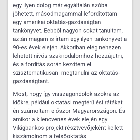
egy ilyen dolog már egyáltalán szóba
jöhetett, másodmagammal lefordítottam
egy amerikai oktatás-gazdaságtan
tankönyvet. Eebből nagyon sokat tanultam,
aztán magam is írtam egy ilyen tankönyvet a
90-es évek elején. Akkoriban elég nehezen
lehetett nívós szakirodalomhoz hozzájutni,
és a fordítás során kezdtem el
szisztematikusan megtanulni az oktatás-
gazdaságtant.
Most, hogy így visszagondolok azokra az
időkre, például oktatási megtérülési rátákat
én számoltam először Magyarországon. És
amikor a kilencvenes évek elején egy
Világbankos projekt résztvevőjeként kellett
kiszámolnom a felsőoktatás