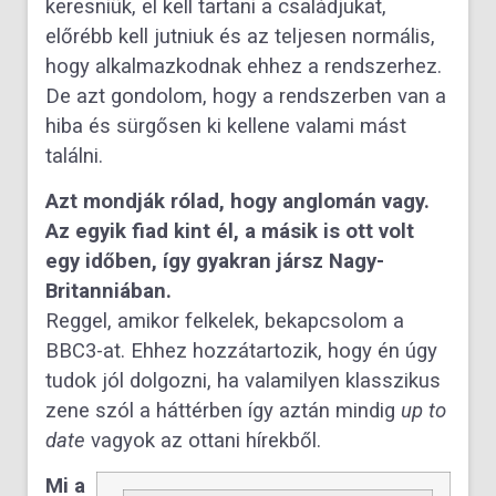
keresniük, el kell tartani a családjukat,
előrébb kell jutniuk és az teljesen normális,
hogy alkalmazkodnak ehhez a rendszerhez.
De azt gondolom, hogy a rendszerben van a
hiba és sürgősen ki kellene valami mást
találni.
Azt mondják rólad, hogy anglomán vagy.
Az egyik fiad kint él, a másik is ott volt
egy időben, így gyakran jársz Nagy-
Britanniában.
Reggel, amikor felkelek, bekapcsolom a
BBC3-at. Ehhez hozzátartozik, hogy én úgy
tudok jól dolgozni, ha valamilyen klasszikus
zene szól a háttérben így aztán mindig
up to
date
vagyok az ottani hírekből.
Mi a