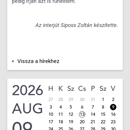
pedig ifjan azt is rühelltem.
Az interjút Siposs Zoltán készítette.
Vissza a hírekhez
2026
H
K
Sz
Cs
P
Sz
V
27
28
29
30
31
1
2
AUG
3
4
5
6
7
8
9
10
11
12
13
14
15
16
09
17
18
19
20
21
22
23
24
25
26
27
28
29
30