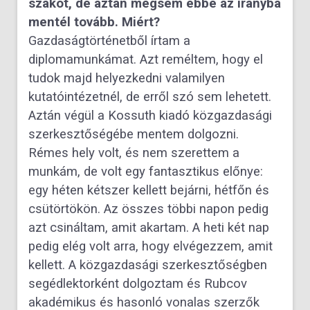
szakot, de aztán mégsem ebbe az irányba
mentél tovább. Miért?
Gazdaságtörténetből írtam a
diplomamunkámat. Azt reméltem, hogy el
tudok majd helyezkedni valamilyen
kutatóintézetnél, de erről szó sem lehetett.
Aztán végül a Kossuth kiadó közgazdasági
szerkesztőségébe mentem dolgozni.
Rémes hely volt, és nem szerettem a
munkám, de volt egy fantasztikus előnye:
egy héten kétszer kellett bejárni, hétfőn és
csütörtökön. Az összes többi napon pedig
azt csináltam, amit akartam. A heti két nap
pedig elég volt arra, hogy elvégezzem, amit
kellett. A közgazdasági szerkesztőségben
segédlektorként dolgoztam és Rubcov
akadémikus és hasonló vonalas szerzők