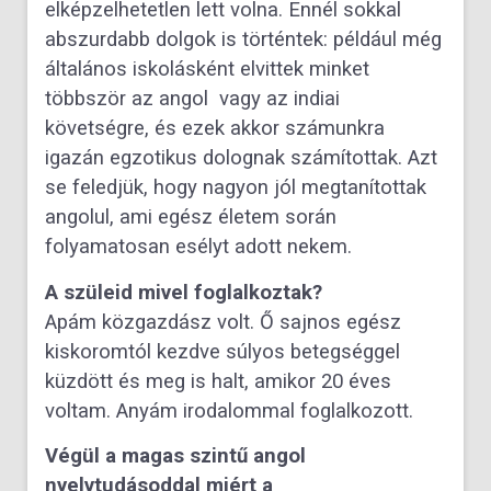
elképzelhetetlen lett volna. Ennél sokkal
abszurdabb dolgok is történtek: például még
általános iskolásként elvittek minket
többször az angol vagy az indiai
követségre, és ezek akkor számunkra
igazán egzotikus dolognak számítottak. Azt
se feledjük, hogy nagyon jól megtanítottak
angolul, ami egész életem során
folyamatosan esélyt adott nekem.
A szüleid mivel foglalkoztak?
Apám közgazdász volt. Ő sajnos egész
kiskoromtól kezdve súlyos betegséggel
küzdött és meg is halt, amikor 20 éves
voltam. Anyám irodalommal foglalkozott.
Végül a magas szintű angol
nyelvtudásoddal miért a