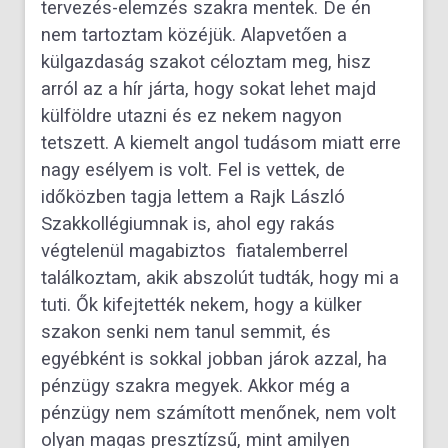
tervezés-elemzés szakra mentek. De én
nem tartoztam közéjük. Alapvetően a
külgazdaság szakot céloztam meg, hisz
arról az a hír járta, hogy sokat lehet majd
külföldre utazni és ez nekem nagyon
tetszett. A kiemelt angol tudásom miatt erre
nagy esélyem is volt. Fel is vettek, de
időközben tagja lettem a Rajk László
Szakkollégiumnak is, ahol egy rakás
végtelenül magabiztos fiatalemberrel
találkoztam, akik abszolút tudták, hogy mi a
tuti. Ők kifejtették nekem, hogy a külker
szakon senki nem tanul semmit, és
egyébként is sokkal jobban járok azzal, ha
pénzügy szakra megyek. Akkor még a
pénzügy nem számított menőnek, nem volt
olyan magas presztízsű, mint amilyen