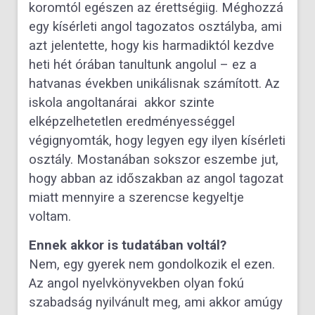
koromtól egészen az érettségiig. Méghozzá
egy kísérleti angol tagozatos osztályba, ami
azt jelentette, hogy kis harmadiktól kezdve
heti hét órában tanultunk angolul – ez a
hatvanas években unikálisnak számított. Az
iskola angoltanárai akkor szinte
elképzelhetetlen eredményességgel
végignyomták, hogy legyen egy ilyen kísérleti
osztály. Mostanában sokszor eszembe jut,
hogy abban az időszakban az angol tagozat
miatt mennyire a szerencse kegyeltje
voltam.
Ennek akkor is tudatában voltál?
Nem, egy gyerek nem gondolkozik el ezen.
Az angol nyelvkönyvekben olyan fokú
szabadság nyilvánult meg, ami akkor amúgy