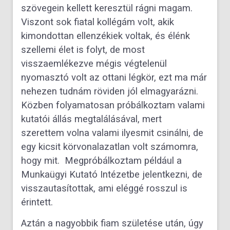
szövegein kellett keresztül rágni magam.
Viszont sok fiatal kollégám volt, akik
kimondottan ellenzékiek voltak, és élénk
szellemi élet is folyt, de most
visszaemlékezve mégis végtelenül
nyomasztó volt az ottani légkör, ezt ma már
nehezen tudnám röviden jól elmagyarázni.
Közben folyamatosan próbálkoztam valami
kutatói állás megtalálásával, mert
szerettem volna valami ilyesmit csinálni, de
egy kicsit körvonalazatlan volt számomra,
hogy mit. Megpróbálkoztam például a
Munkaügyi Kutató Intézetbe jelentkezni, de
visszautasítottak, ami eléggé rosszul is
érintett.
Aztán a nagyobbik fiam születése után, úgy