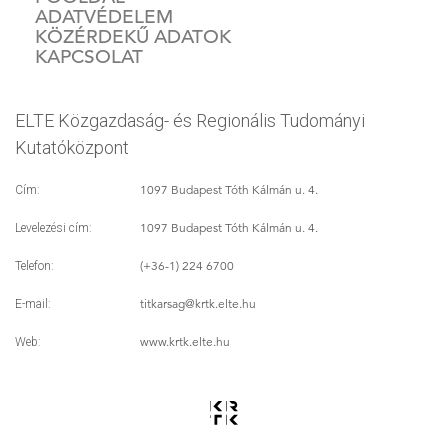
ADATVÉDELEM
KÖZÉRDEKŰ ADATOK
KAPCSOLAT
ELTE Közgazdaság- és Regionális Tudományi
Kutatóközpont
1097 Budapest Tóth Kálmán u. 4.
Cím:
1097 Budapest Tóth Kálmán u. 4.
Levelezési cím:
(+36-1) 224 6700
Telefon:
titkarsag
@krtk.elte.hu
E-mail:
www.krtk.elte.hu
Web: