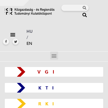
HU
/
EN