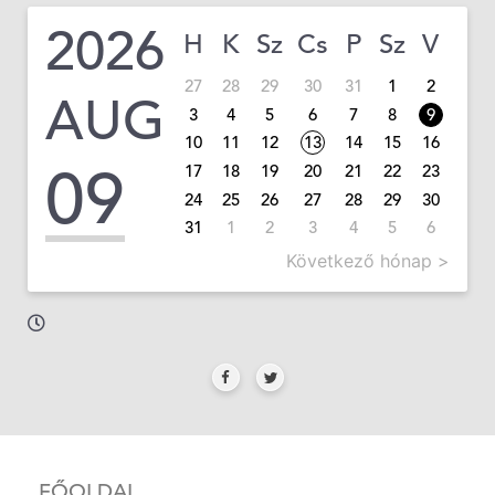
2026
H
K
Sz
Cs
P
Sz
V
27
28
29
30
31
1
2
AUG
3
4
5
6
7
8
9
10
11
12
13
14
15
16
09
17
18
19
20
21
22
23
24
25
26
27
28
29
30
31
1
2
3
4
5
6
Következő hónap >
FŐOLDAL