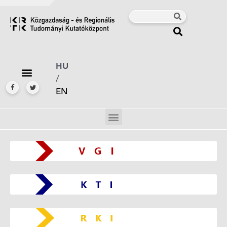
HU
/
EN