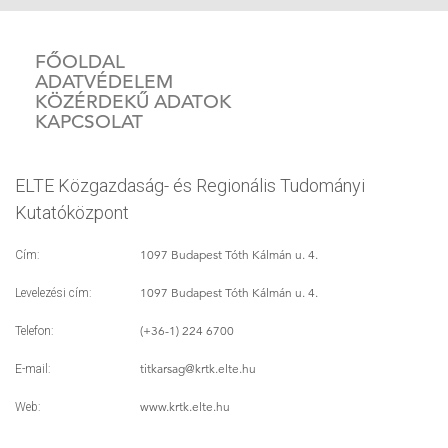
FŐOLDAL
ADATVÉDELEM
KÖZÉRDEKŰ ADATOK
KAPCSOLAT
ELTE Közgazdaság- és Regionális Tudományi
Kutatóközpont
1097 Budapest Tóth Kálmán u. 4.
Cím:
1097 Budapest Tóth Kálmán u. 4.
Levelezési cím:
(+36-1) 224 6700
Telefon:
titkarsag
@krtk.elte.hu
E-mail:
www.krtk.elte.hu
Web: