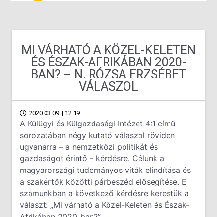
MI VÁRHATÓ A KÖZEL-KELETEN
ÉS ÉSZAK-AFRIKÁBAN 2020-
BAN? – N. RÓZSA ERZSÉBET
VÁLASZOL
2020.03.09. | 12:19
A Külügyi és Külgazdasági Intézet 4:1 című
sorozatában négy kutató válaszol röviden
ugyanarra – a nemzetközi politikát és
gazdaságot érintő – kérdésre. Célunk a
magyarországi tudományos viták elindítása és
a szakértők közötti párbeszéd elősegítése. E
számunkban a következő kérdésre kerestük a
választ: „Mi várható a Közel-Keleten és Észak-
Afrikában 2020-ban?”