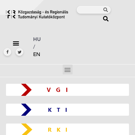
HU
/
EN