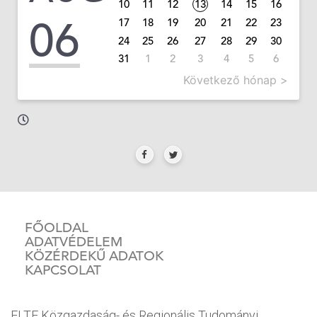
10
11
12
13
14
15
16
06
17
18
19
20
21
22
23
24
25
26
27
28
29
30
31
1
2
3
4
5
6
Következő hónap >
FŐOLDAL
ADATVÉDELEM
KÖZÉRDEKŰ ADATOK
KAPCSOLAT
ELTE Közgazdaság- és Regionális Tudományi