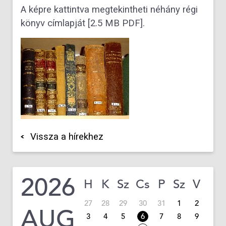
A képre kattintva megtekintheti néhány régi
könyv címlapját [2.5 MB PDF].
Vissza a hírekhez
2026
H
K
Sz
Cs
P
Sz
V
27
28
29
30
31
1
2
AUG
3
4
5
6
7
8
9