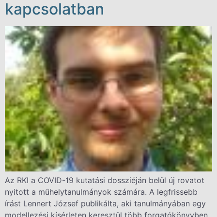
kapcsolatban
Az RKI a COVID-19 kutatási dossziéján belül új rovatot
nyitott a műhelytanulmányok számára. A legfrissebb
írást Lennert József publikálta, aki tanulmányában egy
modellezési kísérleten keresztül több forgatókönyvben