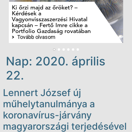
Ki őrzi majd az őröket? –
M
Kérdések a
cé
Vagyonvisszaszerzési Hivatal
ki
kapcsán – Fertő Imre cikke a
ka
Portfolio Gazdaság rovatában
te
Tovább olvasom
Nap:
2020. április
22.
Lennert József új
műhelytanulmánya a
koronavírus-járvány
magyarországi terjedésével