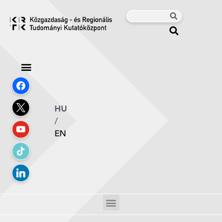
HU
/
EN