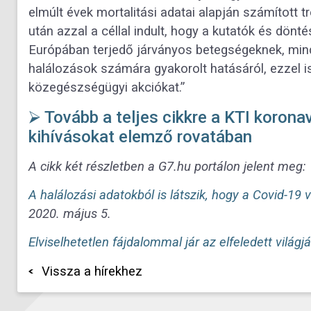
elmúlt évek mortalitási adatai alapján számított 
után azzal a céllal indult, hogy a kutatók és dön
Európában terjedő járványos betegségeknek, mind
halálozások számára gyakorolt hatásáról, ezzel 
közegészségügyi akciókat.”
⮚ Tovább a teljes cikkre a KTI koron
kihívásokat elemző rovatában
A cikk két részletben a G7.hu portálon jelent meg:
A halálozási adatokból is látszik, hogy a Covid-19
2020. május 5.
Elviselhetetlen fájdalommal jár az elfeledett világj
Vissza a hírekhez