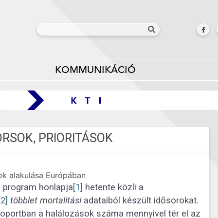
KOMMUNIKÁCIÓ
ORSOK, PRIORITÁSOK
sok alakulása Európában
 program honlapja
[1]
hetente közli a
[2]
többlet mortalitási
adataiból készült idősorokat.
csoportban a halálozások száma mennyivel tér el az