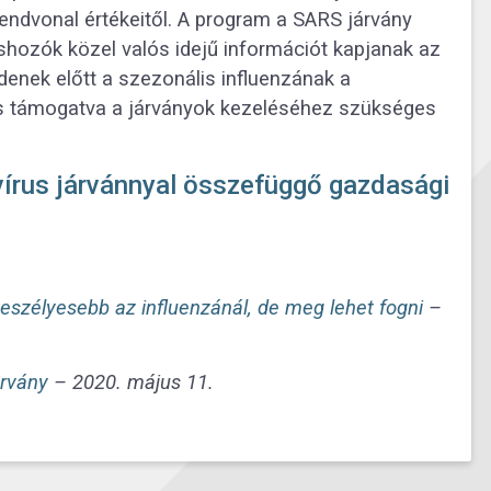
trendvonal értékeitől. A program a SARS járvány
téshozók közel valós idejű információt kapjanak az
enek előtt a szezonális influenzának a
is támogatva a járványok kezeléséhez szükséges
avírus járvánnyal összefüggő gazdasági
 veszélyesebb az influenzánál, de meg lehet fogni
–
árvány
– 2020. május 11.