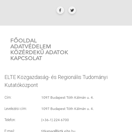
FŐOLDAL
ADATVÉDELEM
KÖZÉRDEKŰ ADATOK
KAPCSOLAT
ELTE Közgazdaság- és Regionális Tudományi
Kutatóközpont
1097 Budapest Tóth Kálmán u. 4.
Cím:
1097 Budapest Tóth Kálmán u. 4.
Levelezési cím:
(+36-1) 224 6700
Telefon:
titkarsag
@krtk.elte.hu
E-mail: