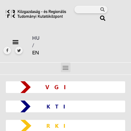
HU
/
EN