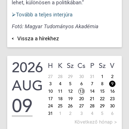
lehet, különösen a politikában.”
⮚Tovább a teljes interjúra
Fotó: Magyar Tudományos Akadémia
Vissza a hírekhez
2026
H
K
Sz
Cs
P
Sz
V
27
28
29
30
31
1
2
AUG
3
4
5
6
7
8
9
10
11
12
13
14
15
16
09
17
18
19
20
21
22
23
24
25
26
27
28
29
30
31
1
2
3
4
5
6
Következő hónap >