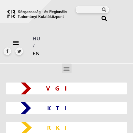
HU
/
EN