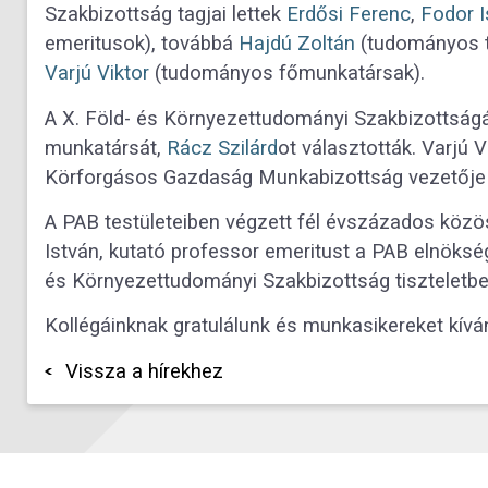
Szakbizottság tagjai lettek
Erdősi Ferenc
,
Fodor I
emeritusok), továbbá
Hajdú Zoltán
(tudományos t
Varjú Viktor
(tudományos főmunkatársak).
A X. Föld- és Környezettudományi Szakbizottsá
munkatársát,
Rácz Szilárd
ot választották. Varjú 
Körforgásos Gazdaság Munkabizottság vezetője l
A PAB testületeiben végzett fél évszázados köz
István, kutató professor emeritust a PAB elnökségé
és Környezettudományi Szakbizottság tiszteletbeli
Kollégáinknak gratulálunk és munkasikereket kívá
Vissza a hírekhez