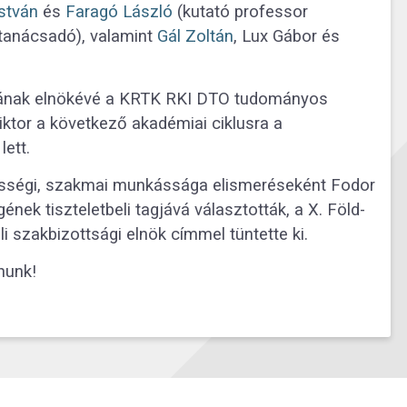
stván
és
Faragó László
(kutató professor
anácsadó), valamint
Gál Zoltán
, Lux Gábor és
gának elnökévé a KRTK RKI DTO tudományos
Viktor a következő akadémiai ciklusra a
ett.
össégi, szakmai munkássága elismeréseként Fodor
nek tiszteletbeli tagjává választották, a X. Föld-
 szakbizottsági elnök címmel tüntette ki.
nunk!