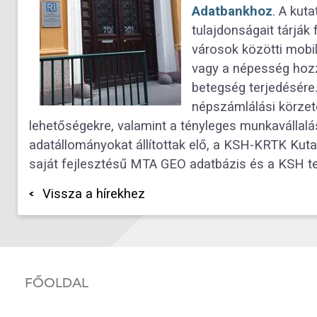
Adatbankhoz
. A kut
tulajdonságait tárják
városok közötti mobil
vagy a népesség hozz
betegség terjedésére
népszámlálási körzete
lehetőségekre, valamint a tényleges munkavállalá
adatállományokat állítottak elő, a KSH-KRTK Kut
saját fejlesztésű MTA GEO adatbázis és a KSH tel
Vissza a hírekhez
FŐOLDAL