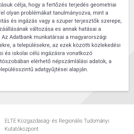
atásuk célja, hogy a fertőzés terjedés geometriai
 fel olyan problémákat tanulmányozva, mint a
itás és ingázás vagy a szuper terjesztők szerepe,
áállásának változása es annak hatásai a
. Az Adatbank munkatársai a magyarországi
kre, a településekre, az ezek közötti közlekedési
si és iskolai célú ingázásra vonatkozó
atószobában elérhető népszámlálási adatok, a
epülésszintű adatgyűjtései alapján.
ELTE Közgazdaság- és Regionális Tudományi
Kutatóközpont