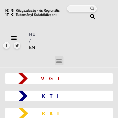
HU
/
EN