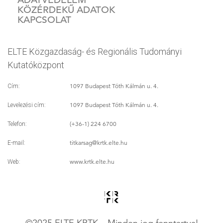
KÖZÉRDEKŰ ADATOK
KAPCSOLAT
ELTE Közgazdaság- és Regionális Tudományi
Kutatóközpont
1097 Budapest Tóth Kálmán u. 4.
Cím:
1097 Budapest Tóth Kálmán u. 4.
Levelezési cím:
(+36-1) 224 6700
Telefon:
titkarsag
@krtk.elte.hu
E-mail:
www.krtk.elte.hu
Web:
©2025 ELTE KRTK – Minden jog fenntartva!