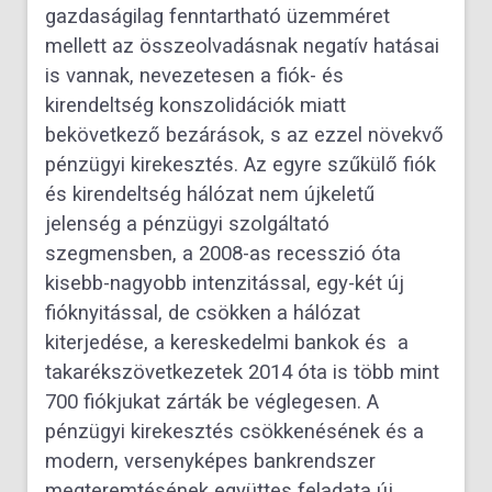
gazdaságilag fenntartható üzemméret
mellett az összeolvadásnak negatív hatásai
is vannak, nevezetesen a fiók- és
kirendeltség konszolidációk miatt
bekövetkező bezárások, s az ezzel növekvő
pénzügyi kirekesztés. Az egyre szűkülő fiók
és kirendeltség hálózat nem újkeletű
jelenség a pénzügyi szolgáltató
szegmensben, a 2008-as recesszió óta
kisebb-nagyobb intenzitással, egy-két új
fióknyitással, de csökken a hálózat
kiterjedése, a kereskedelmi bankok és a
takarékszövetkezetek 2014 óta is több mint
700 fiókjukat zárták be véglegesen. A
pénzügyi kirekesztés csökkenésének és a
modern, versenyképes bankrendszer
megteremtésének együttes feladata új