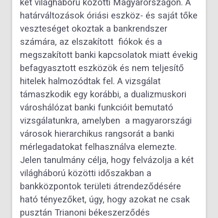
két világháború közötti Magyarországon. A
határváltozások óriási eszköz- és saját tőke
veszteséget okoztak a bankrendszer
számára, az elszakított fiókok és a
megszakított banki kapcsolatok miatt évekig
befagyasztott eszközök és nem teljesítő
hitelek halmozódtak fel. A vizsgálat
támaszkodik egy korábbi, a dualizmuskori
városhálózat banki funkcióit bemutató
vizsgálatunkra, amelyben a magyarországi
városok hierarchikus rangsorát a banki
mérlegadatokat felhasználva elemezte.
Jelen tanulmány célja, hogy felvázolja a két
világháború közötti időszakban a
bankközpontok területi átrendeződésére
ható tényezőket, úgy, hogy azokat ne csak
pusztán Trianoni békeszerződés