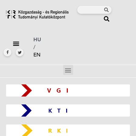
HU
/
EN