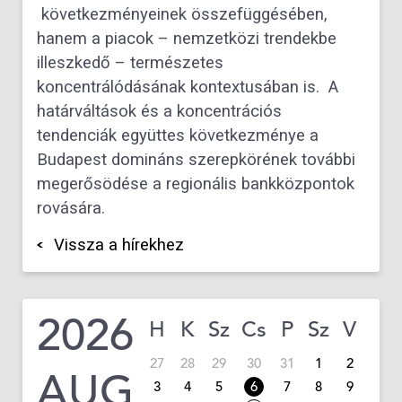
következményeinek összefüggésében,
hanem a piacok – nemzetközi trendekbe
illeszkedő – természetes
koncentrálódásának kontextusában is. A
határváltások és a koncentrációs
tendenciák együttes következménye a
Budapest domináns szerepkörének további
megerősödése a regionális bankközpontok
rovására.
Vissza a hírekhez
2026
H
K
Sz
Cs
P
Sz
V
27
28
29
30
31
1
2
AUG
3
4
5
6
7
8
9