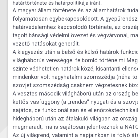
határtörténete és határpolitikája iránt.
A magyar állam története és az államhatárok tuda
folyamatosan egybekapcsolódott. A gyepűrendszer
határvédelemhez kapcsolódó története, az ország 
tagolt bánsági védelmi övezet és végvárvonal, ma
vezető hatásokat generált.
A kiegyezés után a belső és külső határok funkcio
világháborús vereséggel felbomló történelmi Mag
szinte védhetetlen határok közé, kisantanti elle
mindenkor volt nagyhatalmi szomszédja (néha több
szovjet szomszédság csaknem végzetesnek bizo
A vesztes második világháború után az ország bei
kettős vasfüggöny (a „rendes” nyugati és a szovje
sajátos, de funkcionálisan és ellenőrzéstechnikail
hidegháború után az átalakuló világban az orszá
megmaradt, ma is sajátosan jelentkeznek a NATO, 
Az új világrend, valamint a napjainkban is folyó á