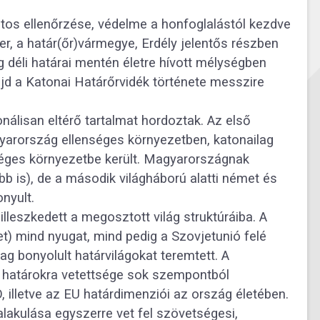
tos ellenőrzése, védelme a honfoglalástól kezdve
, a határ(őr)vármegye, Erdély jelentős részben
déli határai mentén életre hívott mélységben
jd a Katonai Határőrvidék története messzire
nálisan eltérő tartalmat hordoztak. Az első
yarország ellenséges környezetben, katonailag
nséges környezetbe került. Magyarországnak
 is), de a második világháború alatti német és
nyult.
lleszkedett a megosztott világ struktúráiba. A
t) mind nyugat, mind pedig a Szovjetunió felé
ag bonyolult határvilágokat teremtett. A
g határokra vetettsége sok szempontból
illetve az EU határdimenziói az ország életében.
talakulása egyszerre vet fel szövetségesi,