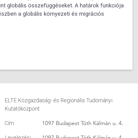
t globális összefüggéseket. A határok funkciója
észben a globális környezeti és migrációs
ELTE Közgazdaság- és Regionális Tudományi
Kutatóközpont
1097 Budapest Tóth Kálmán u. 4.
Cím:
1097 Budapest Tóth Kálmán u. 4.
Levelezési