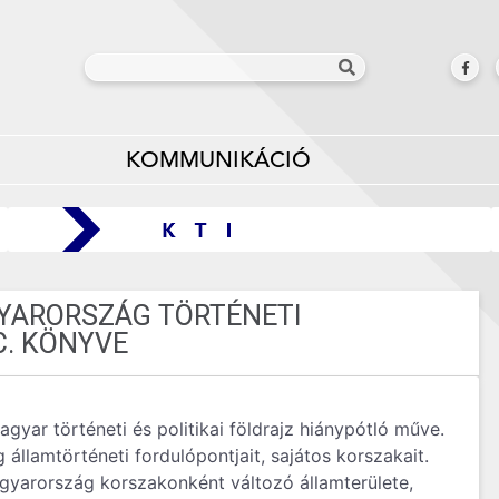
KOMMUNIKÁCIÓ
YARORSZÁG TÖRTÉNETI
. KÖNYVE
ar történeti és politikai földrajz hiánypótló műve.
államtörténeti fordulópontjait, sajátos korszakait.
gyarország korszakonként változó államterülete,