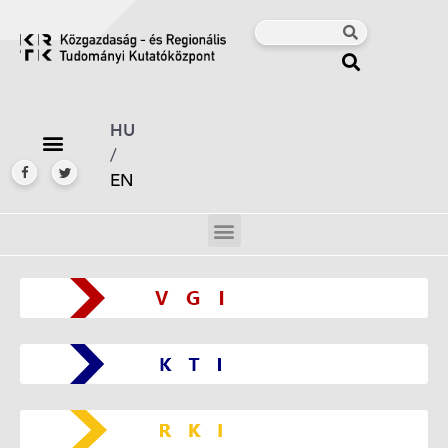
HU
/
EN