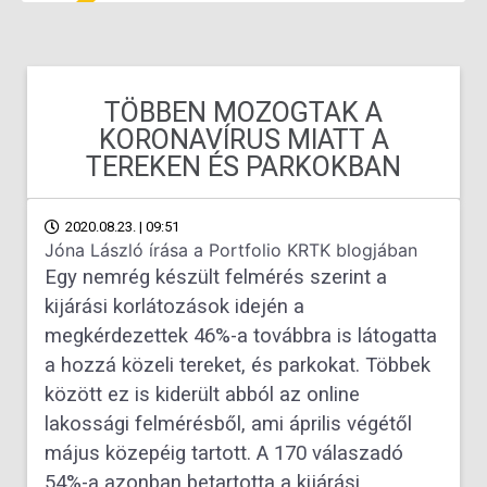
TÖBBEN MOZOGTAK A
KORONAVÍRUS MIATT A
TEREKEN ÉS PARKOKBAN
2020.08.23. | 09:51
Jóna László írása a Portfolio KRTK blogjában
Egy nemrég készült felmérés szerint a
kijárási korlátozások idején a
megkérdezettek 46%-a továbbra is látogatta
a hozzá közeli tereket, és parkokat. Többek
között ez is kiderült abból az online
lakossági felmérésből, ami április végétől
május közepéig tartott. A 170 válaszadó
54%-a azonban betartotta a kijárási