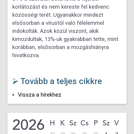
korlátozást és nem kereste fel kedvenc
közösségi terét. Ugyanakkor mindezt
elsősorban a vírustól való félelemmel
indokolták. Azok közül viszont, akik
kimozdultak, 13%-uk gyakrabban tette, mint
korábban, elsősorban a mozgáshiányra
hivatkozva.
⮚ Tovább a teljes cikkre
Vissza a hírekhez
2026
H
K
Sz
Cs
P
Sz
V