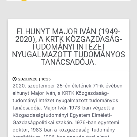
ELHUNYT MAJOR IVÁN (1949-
2020), A KRTK KÖZGAZDASÁG-
TUDOMÁNYI INTÉZET
NYUGALMAZOTT TUDOMÁNYOS
TANÁCSADÓJA.
2020.09.28. | 16:25
2020. szeptember 25-én életének 71-ik évében
elhunyt Major Iván, a KRTK Közgazdaság-
tudományi Intézet nyugalmazott tudományos
tanácsadója. Major Iván 1973-ban végzett a
Közgazdaságtudományi Egyetem Elméleti-
Gazdaságpolitikai szakán. 1976-ban egyetemi
doktor, 1983-ban a közgazdaság-tudomány