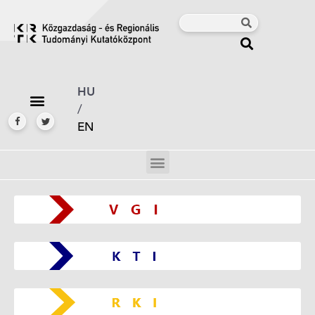
HU
/
EN