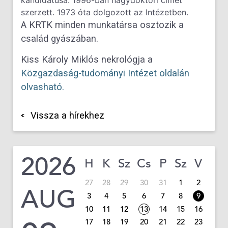
kandidátusa. 1996-ban nagydoktori címet
szerzett. 1973 óta dolgozott az Intézetben.
A KRTK minden munkatársa osztozik a
család gyászában.
Kiss Károly Miklós nekrológja a
Közgazdaság-tudományi Intézet oldalán
olvasható.
Vissza a hírekhez
2026
H
K
Sz
Cs
P
Sz
V
27
28
29
30
31
1
2
AUG
3
4
5
6
7
8
9
10
11
12
13
14
15
16
17
18
19
20
21
22
23