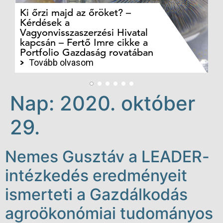
Ki őrzi majd az őröket? –
M
Kérdések a
cé
Vagyonvisszaszerzési Hivatal
ki
kapcsán – Fertő Imre cikke a
ka
Portfolio Gazdaság rovatában
te
Tovább olvasom
Nap:
2020. október
29.
Nemes Gusztáv a LEADER-
intézkedés eredményeit
ismerteti a Gazdálkodás
agroökonómiai tudományos