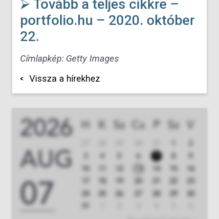
⮚ Tovább a teljes cikkre –
portfolio.hu – 2020. október
22.
Címlapkép: Getty Images
Vissza a hírekhez
2026
H
K
Sz
Cs
P
Sz
V
27
28
29
30
31
1
2
AUG
3
4
5
6
7
8
9
10
11
12
13
14
15
16
07
17
18
19
20
21
22
23
24
25
26
27
28
29
30
31
1
2
3
4
5
6