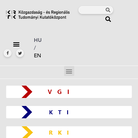
HU
/
EN