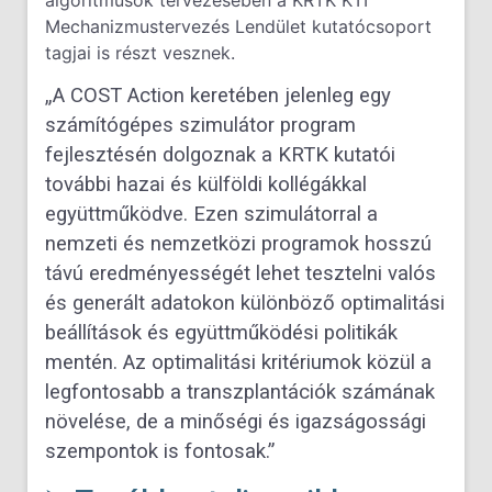
algoritmusok tervezésében a KRTK KTI
Mechanizmustervezés Lendület kutatócsoport
tagjai is részt vesznek.
„A COST Action keretében jelenleg egy
számítógépes szimulátor program
fejlesztésén dolgoznak a KRTK kutatói
további hazai és külföldi kollégákkal
együttműködve. Ezen szimulátorral a
nemzeti és nemzetközi programok hosszú
távú eredményességét lehet tesztelni valós
és generált adatokon különböző optimalitási
beállítások és együttműködési politikák
mentén. Az optimalitási kritériumok közül a
legfontosabb a transzplantációk számának
növelése, de a minőségi és igazságossági
szempontok is fontosak.”